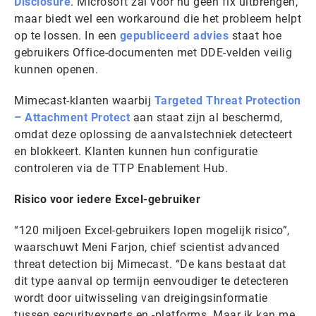
Disclosure
. Microsoft zal voor nu geen fix uitbrengen,
maar biedt wel een workaround die het probleem helpt
op te lossen. In een
gepubliceerd advies
staat hoe
gebruikers Office-documenten met DDE-velden veilig
kunnen openen.
Mimecast-klanten waarbij
Targeted Threat Protection
– Attachment Protect
aan staat zijn al beschermd,
omdat deze oplossing de aanvalstechniek detecteert
en blokkeert. Klanten kunnen hun configuratie
controleren via de TTP Enablement Hub.
Risico voor iedere Excel-gebruiker
“120 miljoen Excel-gebruikers lopen mogelijk risico”,
waarschuwt Meni Farjon, chief scientist advanced
threat detection bij Mimecast. “De kans bestaat dat
dit type aanval op termijn eenvoudiger te detecteren
wordt door uitwisseling van dreigingsinformatie
tussen securityexperts en -platforms. Maar ik kan me