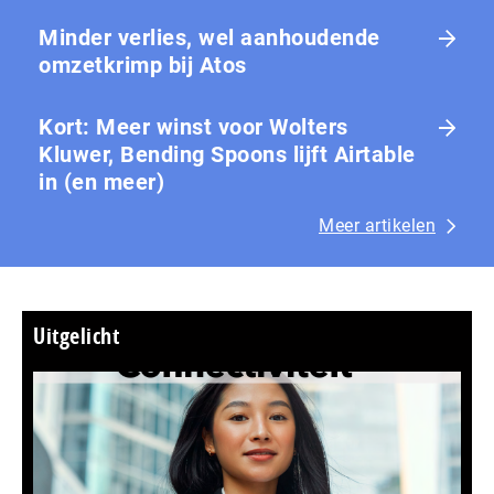
Minder verlies, wel aanhoudende
omzetkrimp bij Atos
Kort: Meer winst voor Wolters
Kluwer, Bending Spoons lijft Airtable
in (en meer)
Meer artikelen
Uitgelicht