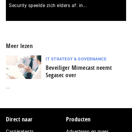
Security speelde zich elders af: in...
Meer persberichten
Meer lezen
IT STRATEGY & GOVERNANCE
Beveiliger Mimecast neemt
Segasec over
...
Footer
Direct naar
Producten
Carrièretests
Adverteren en meer…