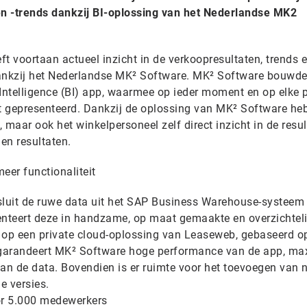
 en -trends dankzij BI-oplossing van het Nederlandse MK2
t voortaan actueel inzicht in de verkoopresultaten, trends 
dankzij het Nederlandse MK² Software. MK² Software bouwde
 Intelligence (BI) app, waarmee op ieder moment en op elke 
t gepresenteerd. Dankzij de oplossing van MK² Software he
 maar ook het winkelpersoneel zelf direct inzicht in de resu
gen resultaten.
eer functionaliteit
luit de ruwe data uit het SAP Business Warehouse-systeem
nteert deze in handzame, op maat gemaakte en overzichteli
 op een private cloud-oplossing van Leaseweb, gebaseerd o
garandeert MK² Software hoge performance van de app, ma
van de data. Bovendien is er ruimte voor het toevoegen van 
e versies.
oor 5.000 medewerkers