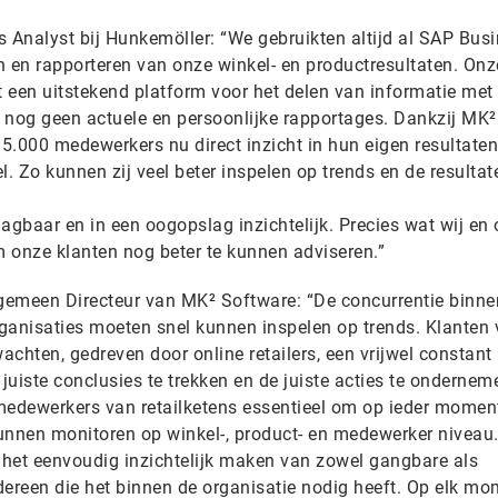
s Analyst bij Hunkemöller: “We gebruikten altijd al SAP Bus
n en rapporteren van onze winkel- en productresultaten. Onz
 een uitstekend platform voor het delen van informatie met
 nog geen actuele en persoonlijke rapportages. Dankzij MK²
5.000 medewerkers nu direct inzicht in hun eigen resultaten
l. Zo kunnen zij veel beter inspelen op trends en de resulta
agbaar en in een oogopslag inzichtelijk. Precies wat wij en
onze klanten nog beter te kunnen adviseren.”
gemeen Directeur van MK² Software: “De concurrentie binne
organisaties moeten snel kunnen inspelen op trends. Klanten
chten, gedreven door online retailers, een vrijwel constant
uiste conclusies te trekken en de juiste acties te ondernem
edewerkers van retailketens essentieel om op ieder momen
unnen monitoren op winkel-, product- en medewerker niveau
n het eenvoudig inzichtelijk maken van zowel gangbare als
ereen die het binnen de organisatie nodig heeft. Op elk mom