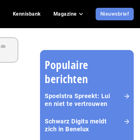
Kennisbank
Magazine
Nieuwsbrief
 de
Populaire
berichten
Spoelstra Spreekt: Lui
en niet te vertrouwen
Schwarz Digits meldt
zich in Benelux