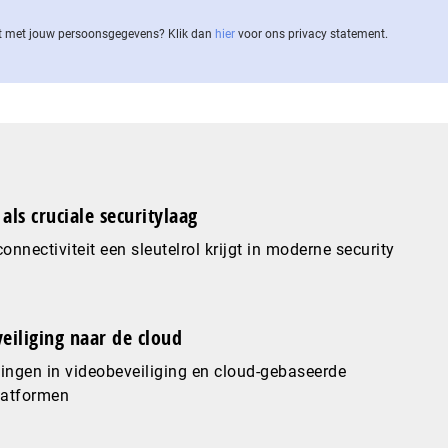
 met jouw per­soons­ge­ge­vens? Klik dan
hier
voor ons privacy statement.
als cruciale securitylaag
nnectiviteit een sleutelrol krijgt in moderne security
eiliging naar de cloud
ingen in videobeveiliging en cloud-gebaseerde
latformen