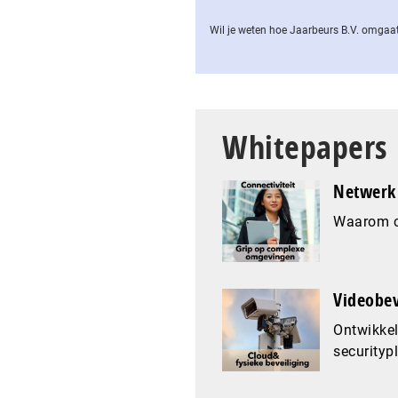
Wil je weten hoe Jaarbeurs B.V. omgaat
Whitepapers
Netwerk 
Waarom co
Videobev
Ontwikkel
securityp