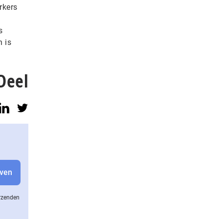
rkers
s
 is
Deel
erzenden