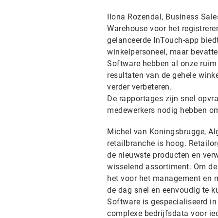
Ilona Rozendal, Business Sale
Warehouse voor het registrere
gelanceerde InTouch-app biedt
winkelpersoneel, maar bevatte
Software hebben al onze ruim 
resultaten van de gehele winke
verder verbeteren.
De rapportages zijn snel opvra
medewerkers nodig hebben om 
Michel van Koningsbrugge, Al
retailbranche is hoog. Retail
de nieuwste producten en verwa
wisselend assortiment. Om de j
het voor het management en m
de dag snel en eenvoudig te k
Software is gespecialiseerd i
complexe bedrijfsdata voor ied