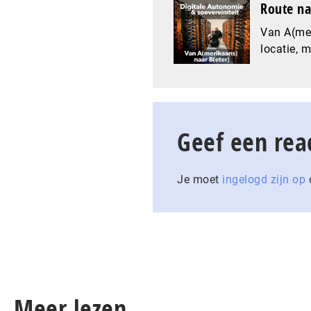
Route na
Van A(mer
locatie, 
Geef een rea
Je moet
ingelogd zijn op
o
Meer lezen