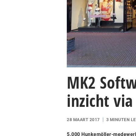
MK2 Softw
inzicht vi
28 MAART 2017
3 MINUTEN L
5.000 Hunkemöller-medewerker