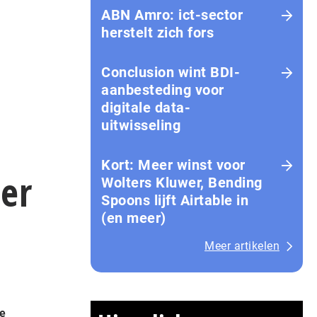
ABN Amro: ict-sector
herstelt zich fors
Conclusion wint BDI-
aanbesteding voor
digitale data-
uitwisseling
Kort: Meer winst voor
er
Wolters Kluwer, Bending
Spoons lijft Airtable in
(en meer)
Meer artikelen
ke