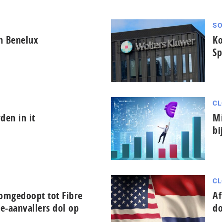
SO
in Benelux
Ko
Sp
CL
den in it
Mi
bi
CL
 omgedoopt tot Fibre
Af
te-aanvallers dol op
do