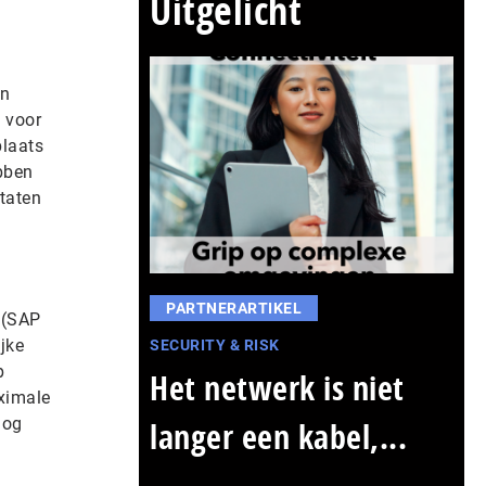
Uitgelicht
en
 voor
plaats
bben
ltaten
PARTNERARTIKEL
 (SAP
jke
SECURITY & RISK
p
Het netwerk is niet
ximale
nog
langer een kabel,...