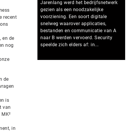
Jarenlang werd het bedrijfsnetwerk
gezien als een noodzakelijke
iness
voorziening. Een soort digitale
e recent
snelweg waarover applicaties,
 ons
bestanden en communicatie van A
naar B werden vervoerd. Security
, en de
speelde zich elders af: in...
ten nog
 onze
Meer persberichten
n de
 vragen
en is
t van
. MK²
ent, in