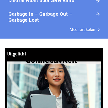
Mistral waait door ABN Amro
Garbage In – Garbage Out –
Garbage Lost
Meer artikelen
Uitgelicht