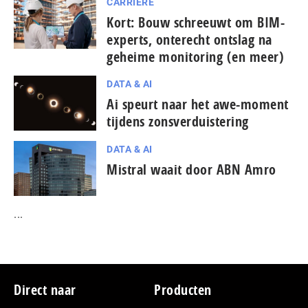
CARRIÈRE
Kort: Bouw schreeuwt om BIM-
experts, onterecht ontslag na
geheime monitoring (en meer)
DATA & AI
Ai speurt naar het awe-moment
tijdens zonsverduistering
DATA & AI
Mistral waait door ABN Amro
...
Footer
Direct naar
Producten