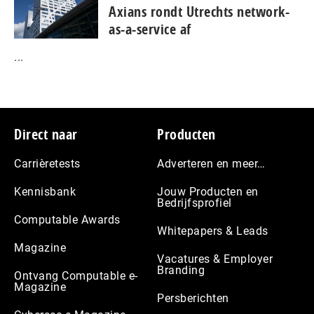
Axians rondt Utrechts network-
as-a-service af
...
Footer
Direct naar
Producten
Carrièretests
Adverteren en meer…
Kennisbank
Jouw Producten en
Bedrijfsprofiel
Computable Awards
Whitepapers & Leads
Magazine
Vacatures & Employer
Branding
Ontvang Computable e-
Magazine
Persberichten