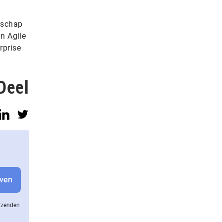
rschap
an Agile
rprise
Deel
erzenden