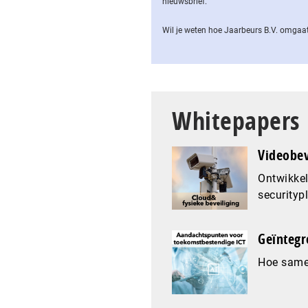
nieuwsbrief.
Wil je weten hoe Jaarbeurs B.V. omgaat
Whitepapers
Videobev
Ontwikkel
securityp
Geïntegr
Hoe samen