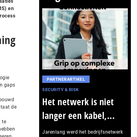
saties
MS) en
process
ming
ogie
PARTNERARTIKEL
on gaps
SECURITY & RISK
Het netwerk is niet
ebouwd
staat de
langer een kabel,...
 te
 hebben
Jarenlang werd het bedrijfsnetwerk
seren