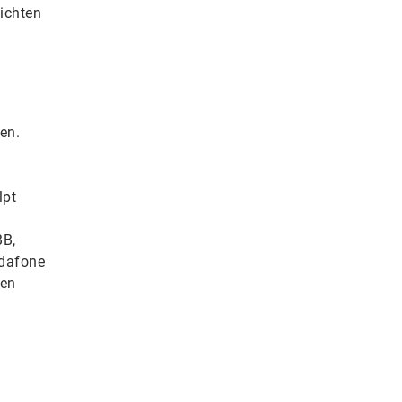
ichten
en.
lpt
BB,
odafone
 en