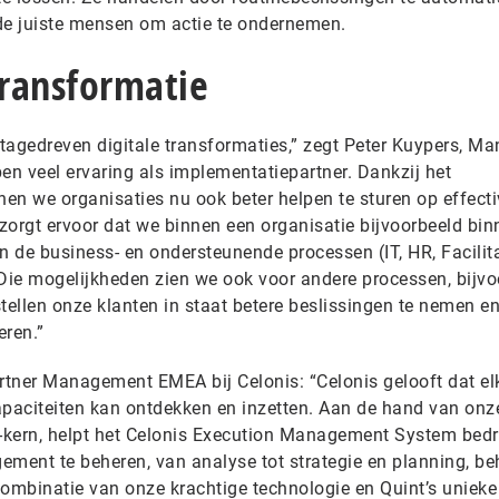
 de juiste mensen om actie te ondernemen.
ransformatie
atagedreven digitale transformaties,” zegt Peter Kuypers, M
en veel ervaring als implementatiepartner. Dankzij het
en we organisaties nu ook beter helpen te sturen op effectiv
rgt ervoor dat we binnen een organisatie bijvoorbeeld bin
n de business- en ondersteunende processen (IT, HR, Facilita
 Die mogelijkheden zien we ook voor andere processen, bijvo
tellen onze klanten in staat betere beslissingen te nemen e
eren.”
rtner Management EMEA bij Celonis: “Celonis gelooft dat elk
paciteiten kan ontdekken en inzetten. Aan de hand van onz
-kern, helpt het Celonis Execution Management System bedr
ment te beheren, van analyse tot strategie en planning, be
combinatie van onze krachtige technologie en Quint’s unieke