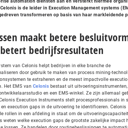
prise automation diensten aan en versterkt hiermee organi
. Celonis is de leider in Execution Management systems (E
 gedreven transformeren op basis van haar markleidende 
essen maakt betere besluitvor
betert bedrijfsresultaten
tem van Celonis helpt bedrijven in elke branche de
maliseren door gebruik te maken van process mining-technol
ronsystemen te extraheren en de meest impactvolle executi
ren. Het EMS van
Celonis
bestaat uit uitvoeringsinstrumenten,
ontwikkelaarsstudio en een EMS-winkel. Ze zijn allemaal g
Celonis Execution Instruments stelt procesprofessionals in 
 en execution gaps in de uitvoering te identificeren. Celonis
le rollen in een afdeling in staat om de uitvoeringscapaciteit
es weten welke execution gaps de grootste zakelijke impact
e lossen. Ze handelen door routinebeslissingen te automati