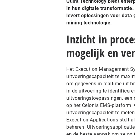
Quint Technology biedt enter
in hun digitale transformatie
levert oplossingen voor data
mining technologie.
Inzicht in proc
mogelijk en ver
Het Execution Management Sys
uitvoeringscapaciteit te maxi
om gegevens in realtime uit b
in de uitvoering te identifice
uitvoeringstoepassingen, een 
op het Celonis EMS-platform. 
uitvoeringscapaciteit te meten
Execution Applications stelt al
beheren. Uitvoeringsapplicati
en de beste aanpak om ze op t