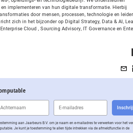
vies-, opleidings- en technologiebedrijf. We ondersteunen
 en implementeren van hun digitale transformatie. Hierbij
ransformaties door mensen, processen, technologie en leide
richt zich in het bijzonder op Digital Strategy, Data & AI, Le
 Enterprise Cloud , Sourcing Advisory, IT Governance en Ente
Computable
 toestemming aan Jaarbeurs B.V. om je naam en e-mailadres te verwerken voor het v
ble. Je kunt je toestemming te allen tijde intrekken via de af­meld­func­tie in de