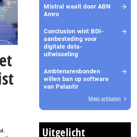
Mistral waait door ABN
Amro
Conclusion wint BDI-
aanbesteding voor
digitale data-
et
uitwisseling
st
Ambtenarenbonden
willen ban op software
van Palantir
Meer artikelen
Uitgelicht
nd.