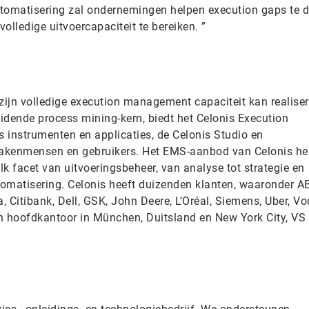
tomatisering zal ondernemingen helpen execution gaps te d
olledige uitvoercapaciteit te bereiken. ”
f zijn volledige execution management capaciteit kan realiser
idende process mining-kern, biedt het Celonis Execution
instrumenten en applicaties, de Celonis Studio en
akenmensen en gebruikers. Het EMS-aanbod van Celonis he
elk facet van uitvoeringsbeheer, van analyse tot strategie en
utomatisering. Celonis heeft duizenden klanten, waaronder A
 Citibank, Dell, GSK, John Deere, L’Oréal, Siemens, Uber, V
ijn hoofdkantoor in München, Duitsland en New York City, VS