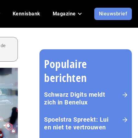
Kennisbank
Magazine
Nieuwsbrief
 de
Populaire
berichten
Schwarz Digits meldt
zich in Benelux
Spoelstra Spreekt: Lui
en niet te vertrouwen