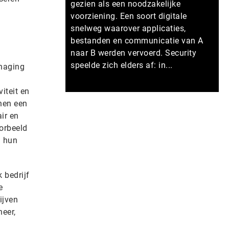
gezien als een noodzakelijke
voorziening. Een soort digitale
snelweg waarover applicaties,
bestanden en communicatie van A
naar B werden vervoerd. Security
speelde zich elders af: in...
anaging
iteit en
Meer persberichten
nen een
ir en
orbeeld
n hun
 bedrijf
e
ijven
heer,