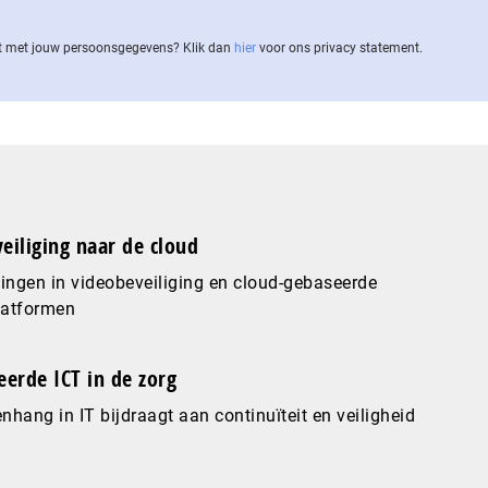
 met jouw per­soons­ge­ge­vens? Klik dan
hier
voor ons privacy statement.
eiliging naar de cloud
ingen in videobeveiliging en cloud-gebaseerde
latformen
eerde ICT in de zorg
hang in IT bijdraagt aan continuïteit en veiligheid