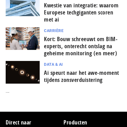
Kwestie van integratie: waarom
Europese tech­gi­gan­ten scoren
met ai
CARRIÈRE
Kort: Bouw schreeuwt om BIM-
experts, onterecht ontslag na
geheime monitoring (en meer)
DATA & AI
Ai speurt naar het awe-moment
tijdens zonsverduistering
...
Footer
Direct naar
Producten