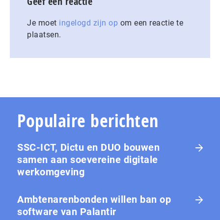
Geef een reactie
Je moet
ingelogd zijn op
om een reactie te
plaatsen.
Populaire berichten
SSC-ICT, Dictu en DUO bouwen
samen aan soevereine digitale
werkomgeving
Ambtenarenbonden willen ban op
software van Palantir