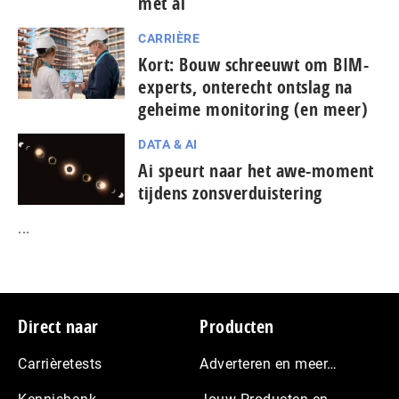
met ai
CARRIÈRE
Kort: Bouw schreeuwt om BIM-
experts, onterecht ontslag na
geheime monitoring (en meer)
DATA & AI
Ai speurt naar het awe-moment
tijdens zonsverduistering
...
Footer
Direct naar
Producten
Carrièretests
Adverteren en meer…