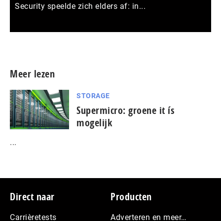
Security speelde zich elders af: in...
Meer persberichten
Meer lezen
STORAGE
Supermicro: groene it ís
mogelijk
...
Footer
Direct naar
Producten
Carrièretests
Adverteren en meer…