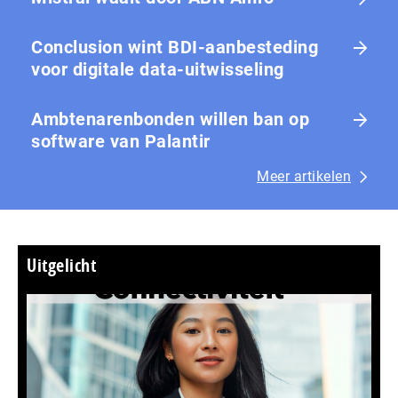
Conclusion wint BDI-aanbesteding
voor digitale data-uitwisseling
Ambtenarenbonden willen ban op
software van Palantir
Meer artikelen
Uitgelicht