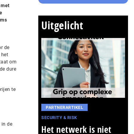
 met
e
ems
Uitgelicht
or de
 het
staat om
de dure
ijen te
PARTNERARTIKEL
SECURITY & RISK
 in de
Het netwerk is niet