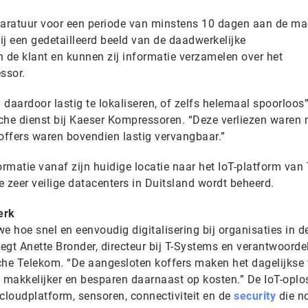
aratuur voor een periode van minstens 10 dagen aan de ma
zij een gedetailleerd beeld van de daadwerkelijke
de klant en kunnen zij informatie verzamelen over het
ssor.
aardoor lastig te lokaliseren, of zelfs helemaal spoorloos”
sche dienst bij Kaeser Kompressoren. “Deze verliezen waren n
koffers waren bovendien lastig vervangbaar.”
ormatie vanaf zijn huidige locatie naar het IoT-platform van 
 zeer veilige datacenters in Duitsland wordt beheerd.
erk
 hoe snel en eenvoudig digitalisering bij organisaties in d
zegt Anette Bronder, directeur bij T-Systems en verantwoordel
che Telekom. “De aangesloten koffers maken het dagelijkse
l makkelijker en besparen daarnaast op kosten.” De IoT-oplo
cloudplatform, sensoren, connectiviteit en de
security
die no