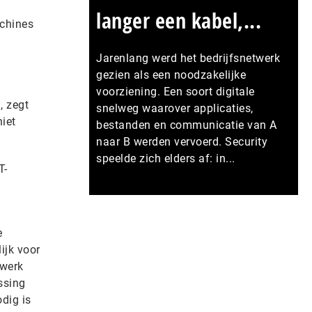
langer een kabel,...
chines
Jarenlang werd het bedrijfsnetwerk
gezien als een noodzakelijke
voorziening. Een soort digitale
, zegt
snelweg waarover applicaties,
iet
bestanden en communicatie van A
naar B werden vervoerd. Security
speelde zich elders af: in...
T-
Meer persberichten
e
ijk voor
 werk
ssing
dig is