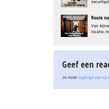
securityp
Route na
Van A(mer
locatie, 
Geef een rea
Je moet
ingelogd zijn op
o