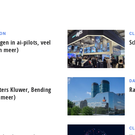
ION
CL
gen in ai-pilots, veel
Sc
en meer)
DA
ters Kluwer, Bending
Ra
n meer)
CL