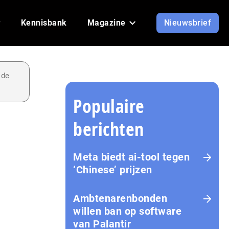
Kennisbank
Magazine
Nieuwsbrief
 de
Populaire
berichten
Meta biedt ai-tool tegen
‘Chinese’ prijzen
Ambtenarenbonden
willen ban op software
van Palantir