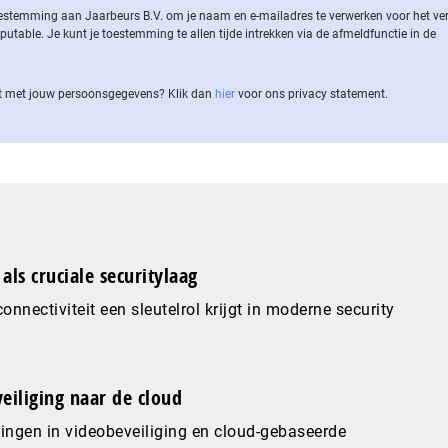
 toestemming aan Jaarbeurs B.V. om je naam en e-mailadres te verwerken voor het v
ble. Je kunt je toestemming te allen tijde intrekken via de af­meld­func­tie in de
 met jouw per­soons­ge­ge­vens? Klik dan
hier
voor ons privacy statement.
als cruciale securitylaag
nnectiviteit een sleutelrol krijgt in moderne security
eiliging naar de cloud
ingen in videobeveiliging en cloud-gebaseerde