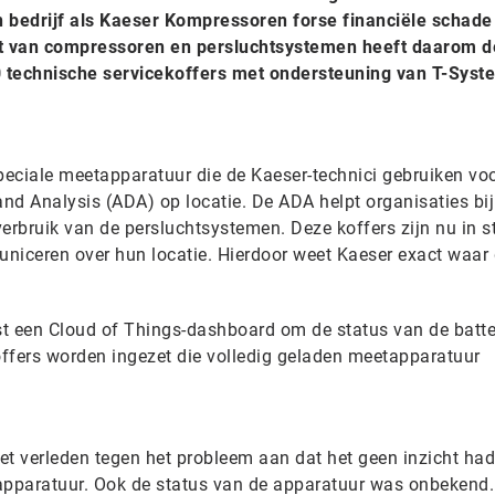
 bedrijf als
Kaeser Kompressoren
forse financiële schade
t van compressoren en persluchtsystemen heeft daarom d
00 technische servicekoffers met ondersteuning van
T-Syst
speciale meetapparatuur die de Kaeser-technici gebruiken vo
nd Analysis (ADA) op locatie. De ADA helpt organisaties bij
verbruik van de persluchtsystemen. Deze koffers zijn nu in 
niceren over hun locatie. Hierdoor weet Kaeser exact waar 
t een Cloud of Things-dashboard om de status van de batter
koffers worden ingezet die volledig geladen meetapparatuur
et verleden tegen het probleem aan dat het geen inzicht had
apparatuur. Ook de status van de apparatuur was onbekend.