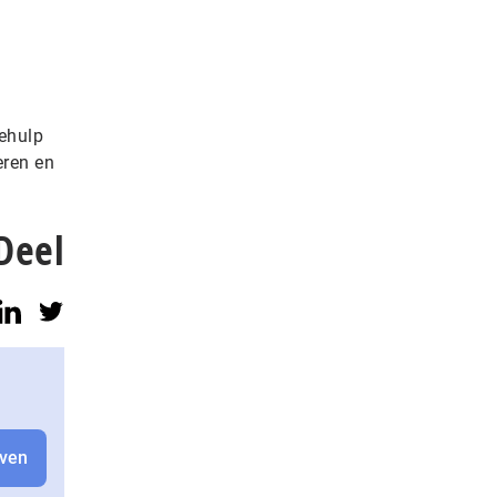
ehulp
eren en
Deel