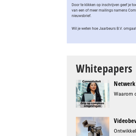
Door te klikken op inschrijven geef je
van een of meer mailings namens Computa
nieuwsbrief.
Wil je weten hoe Jaarbeurs B.V. omgaat
Whitepapers
Netwerk 
Waarom co
Videobev
Ontwikkel