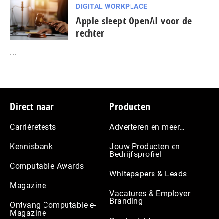
DIGITAL WORKPLACE
Apple sleept OpenAI voor de
rechter
...
Footer
Direct naar
Producten
Carrièretests
Adverteren en meer…
Kennisbank
Jouw Producten en
Bedrijfsprofiel
Computable Awards
Whitepapers & Leads
Magazine
Vacatures & Employer
Branding
Ontvang Computable e-
Magazine