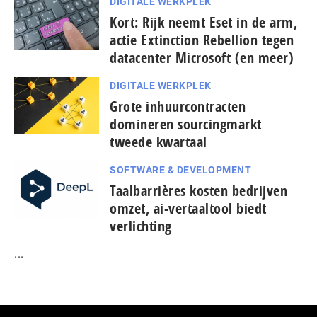
DIGITALE WERKPLEK
Kort: Rijk neemt Eset in de arm,
actie Extinction Rebellion tegen
datacenter Microsoft (en meer)
DIGITALE WERKPLEK
Grote inhuurcontracten
domineren sourcingmarkt
tweede kwartaal
SOFTWARE & DEVELOPMENT
Taal­bar­ri­è­res kosten bedrijven
omzet, ai-vertaaltool biedt
verlichting
...