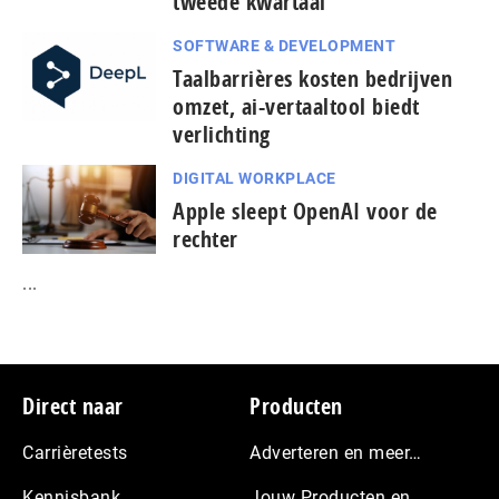
tweede kwartaal
SOFTWARE & DEVELOPMENT
Taal­bar­ri­è­res kosten bedrijven
omzet, ai-vertaaltool biedt
verlichting
DIGITAL WORKPLACE
Apple sleept OpenAI voor de
rechter
...
Footer
Direct naar
Producten
Carrièretests
Adverteren en meer…
Kennisbank
Jouw Producten en