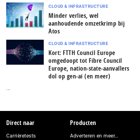
CLOUD & INFRASTRUCTURE
Minder verlies, wel
aanhoudende omzetkrimp bij
Atos
CLOUD & INFRASTRUCTURE
Kort: FTTH Council Europe
omgedoopt tot Fibre Council
Europe, nation-state-aanvallers
dol op gen-ai (en meer)
...
Footer
Direct naar
Producten
Carrièretests
Adverteren en meer…