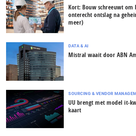
Kort: Bouw schreeuwt om 
onterecht ontslag na gehe
meer)
DATA & AI
Mistral waait door ABN A
SOURCING & VENDOR MANAGE
UU brengt met model it-k
kaart