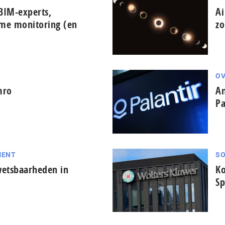
BIM-experts,
Ai
ime monitoring (en
zo
OV
mro
Am
Pa
MENT
SO
wetsbaarheden in
Ko
Sp