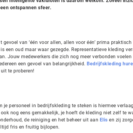
sen intelligente vakidioten is daarom welkom. Zoveel inzi
n een ontspannen sfeer.
t gevoel van ‘één voor allen, allen voor één’ prima praktisch 
is een oud maar waar gezegde. Representatieve kleding ver
van. Jouw medewerkers die zich nog meer verbonden voelen 
 iedereen een gevoel van belangrijkheid.
Bedrijfskleding hur
uit te proberen!
 je personeel in bedrijfskleding te steken is hiermee verlaag
s ook nog eens gemakkelijk, je hoeft de kleding niet zelf te 
onderhoud, de reiniging en het beheer uit aan
Elis
en zij zorg
ijd fris en fruitig bijlopen.