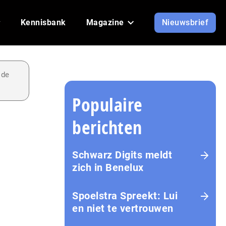
Kennisbank
Magazine
Nieuwsbrief
 de
Populaire
berichten
Schwarz Digits meldt
zich in Benelux
Spoelstra Spreekt: Lui
en niet te vertrouwen