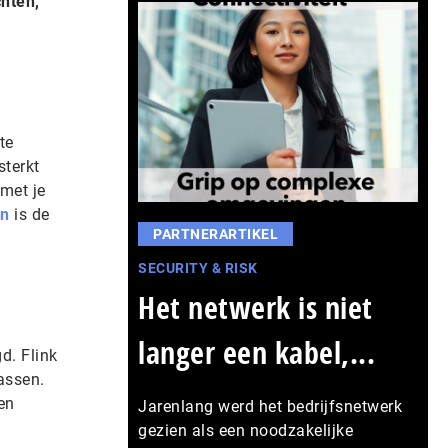
chten,
te
sterkt
met je
en
is de
PARTNERARTIKEL
SECURITY & RISK
Het netwerk is niet
langer een kabel,...
d. Flink
wassen.
en
Jarenlang werd het bedrijfsnetwerk
gezien als een noodzakelijke