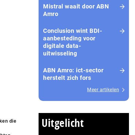
Mistral waait door ABN
Amro
Conclusion wint BDI-
aanbesteding voor
digitale data-
uitwisseling
ABN Amro: ict-sector
herstelt zich fors
Meer artikelen
Uitgelicht
ken die