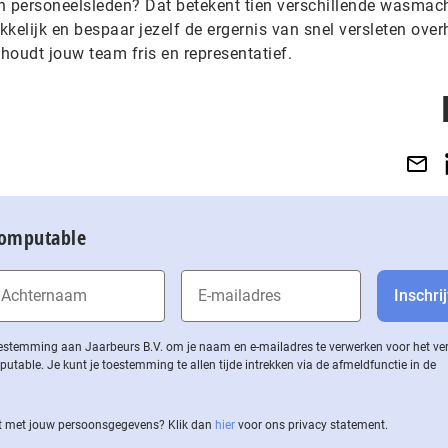
ien personeelsleden? Dat betekent tien verschillende wasmac
kkelijk en bespaar jezelf de ergernis van snel versleten ov
 houdt jouw team fris en representatief.
Computable
 toestemming aan Jaarbeurs B.V. om je naam en e-mailadres te verwerken voor het v
ble. Je kunt je toestemming te allen tijde intrekken via de af­meld­func­tie in de
 met jouw per­soons­ge­ge­vens? Klik dan
hier
voor ons privacy statement.