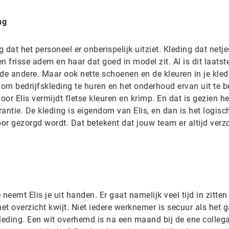
ng
g dat het personeel er onberispelijk uitziet. Kleding dat netje
en frisse adem en haar dat goed in model zit. Al is dit laatste
de andere. Maar ook nette schoenen en de kleuren in je kled
 om bedrijfskleding te huren en het onderhoud ervan uit te 
r Elis vermijdt fletse kleuren en krimp. En dat is gezien het
rantie. De kleding is eigendom van Elis, en dan is het logisc
oor gezorgd wordt. Dat betekent dat jouw team er altijd verz
neemt Elis je uit handen. Er gaat namelijk veel tijd in zitten 
 het overzicht kwijt. Niet iedere werknemer is secuur als het
leding. Een wit overhemd is na een maand bij de ene collega