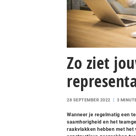
Zo ziet jo
representa
28 SEPTEMBER 2022
3 MINUT
Wanneer je regelmatig een tea
saamhorigheid en het teamgevo
raakvlakken hebben met het v