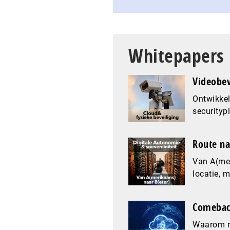
Whitepapers
Videobev
Ontwikkel
securityp
Route na
Van A(mer
locatie, 
Comeback
Waarom re