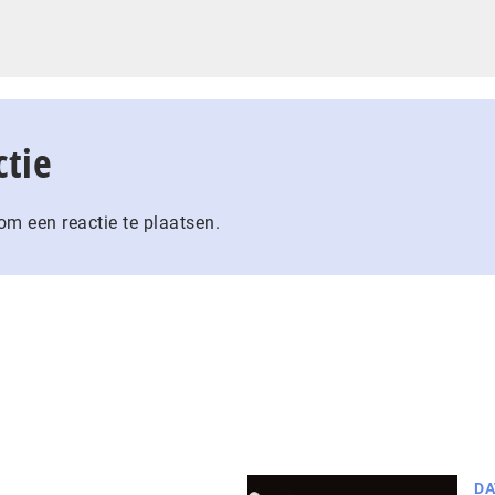
ctie
m een reactie te plaatsen.
DA