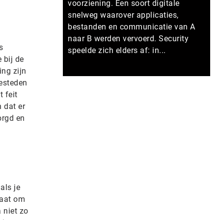
voorziening. Een soort digitale
snelweg waarover applicaties,
bestanden en communicatie van A
naar B werden vervoerd. Security
s
speelde zich elders af: in...
 bij de
ing zijn
Meer persberichten
besteden
 feit
h dat er
orgd en
als je
 gaat om
 niet zo