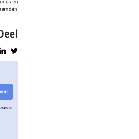
hines en
erhemden
Deel
erzenden