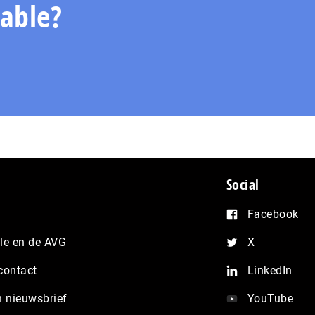
able?
Social
Facebook
e en de AVG
X
contact
LinkedIn
n nieuwsbrief
YouTube