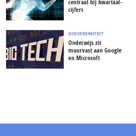
centraal bij kwar­taal­
cij­fers
SOEVEREINITEIT
Onderwijs zit
muurvast aan Google
en Microsoft