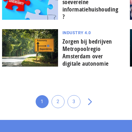
soevereine
informatiehuishouding
?
INDUSTRY 4.0
Zorgen bij bedrijven
Metropoolregio
Amsterdam over
digitale autonomie
1
2
3
Ga
Ga
Ga
Ga
naar
naar
naar
naar
pagina
pagina
pagina
de
volgende