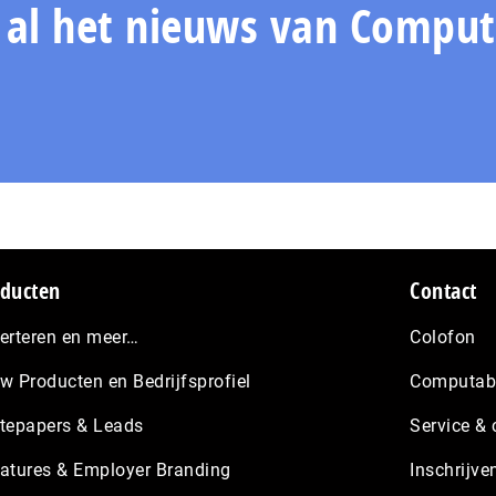
pagina
n al het nieuws van Comput
ducten
Contact
erteren en meer…
Colofon
w Producten en Bedrijfsprofiel
Computabl
tepapers & Leads
Service & 
atures & Employer Branding
Inschrijve