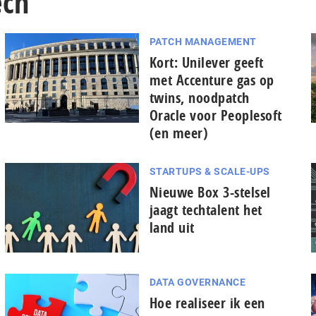
ech
PATCH MANAGEMENT
Kort: Unilever geeft
met Accenture gas op
twins, noodpatch
Oracle voor Peoplesoft
(en meer)
STARTUPS & SCALE-UPS
Nieuwe Box 3-stelsel
jaagt techtalent het
land uit
DATA GOVERNANCE
Hoe realiseer ik een