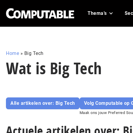
Thema’s
Sec
Home
»
Big Tech
Wat is Big Tech
Alle artikelen over: Big Tech
Volg Computable op 
Maak ons jouw Preferred Sour
Actuele artikelen over: B