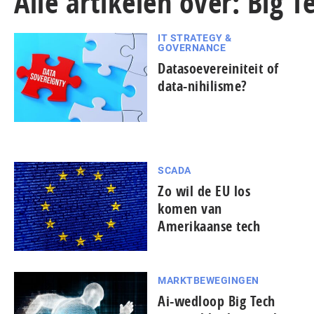
Alle artikelen over: Big T
IT STRATEGY &
GOVERNANCE
Datasoevereiniteit of
data-nihilisme?
SCADA
Zo wil de EU los
komen van
Amerikaanse tech
MARKTBEWEGINGEN
Ai-wedloop Big Tech