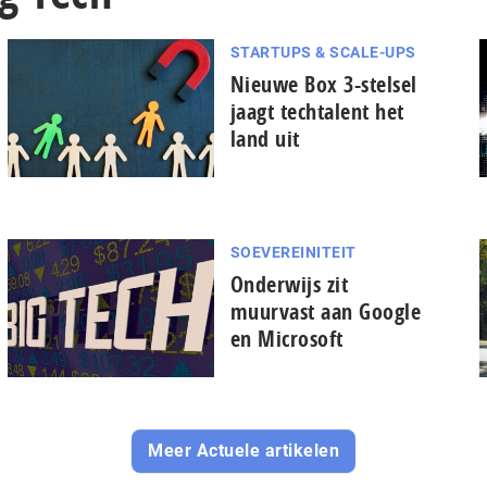
STARTUPS & SCALE-UPS
Nieuwe Box 3-stelsel
jaagt techtalent het
land uit
SOEVEREINITEIT
Onderwijs zit
muurvast aan Google
en Microsoft
Meer Actuele artikelen