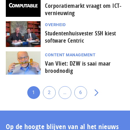
Corporatiemarkt vraagt om ICT-
vernieuwing
OVERHEID
Studentenhuisvester SSH kiest
software Centric
CONTENT MANAGEMENT
Van Vliet: DZW is saai maar
broodnodig
Tussenliggende
1
2
…
6
Ga
Ga
Ga
Ga
pagina's
naar
naar
naar
naar
weggelaten
pagina
pagina
pagina
de
volgende
pagina
Op de hoogte blijven van al het nieuws