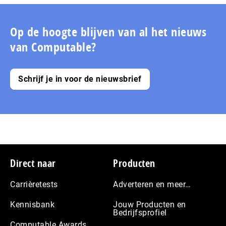
pagina
pagina
pagina
de
volgende
pagina
Op de hoogte blijven van al het nieuws
van Computable?
Schrijf je in voor de nieuwsbrief
Footer
Direct naar
Producten
Carrièretests
Adverteren en meer…
Kennisbank
Jouw Producten en
Bedrijfsprofiel
Computable Awards