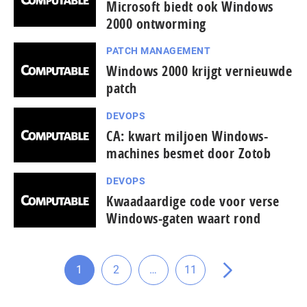
Microsoft biedt ook Windows
2000 ontworming
PATCH MANAGEMENT
Windows 2000 krijgt vernieuwde
patch
DEVOPS
CA: kwart miljoen Windows-
machines besmet door Zotob
DEVOPS
Kwaadaardige code voor verse
Windows-gaten waart rond
Tussenliggende
1
2
…
11
Ga
Ga
Ga
Ga
pagina's
naar
naar
naar
naar
weggelaten