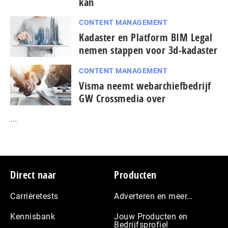
kan
CONTENT MANAGEMENT
Kadaster en Platform BIM Legal
nemen stappen voor 3d-kadaster
CONTENT MANAGEMENT
Visma neemt webarchiefbedrijf
GW Crossmedia over
...
Footer
Direct naar
Producten
Carrièretests
Adverteren en meer…
Kennisbank
Jouw Producten en
Bedrijfsprofiel