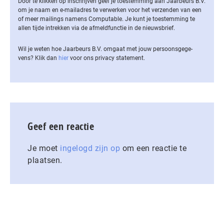
Door te klikken op inschrijven geef je toestemming aan Jaarbeurs B.V.
om je naam en e-mailadres te verwerken voor het verzenden van een
of meer mailings namens Computable. Je kunt je toestemming te
allen tijde intrekken via de af­meld­func­tie in de nieuwsbrief.
Wil je weten hoe Jaarbeurs B.V. omgaat met jouw per­soons­ge­ge­
vens? Klik dan
hier
voor ons privacy statement.
Geef een reactie
Je moet
ingelogd zijn op
om een reactie te
plaatsen.