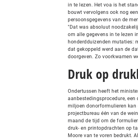
in te lezen. Het voa is het s
bouwt vervolgens ook nog een
persoonsgegevens van de mense
"Dat was absoluut noodzakelij
om alle gegevens in te lezen in
honderdduizenden mutaties: me
dat gekoppeld werd aan de da
doorgeven. Zo voorkwamen we d
Druk op drukk
Ondertussen heeft het minister
aanbestedingsprocedure, een d
miljoen donorformulieren kan 
projectbureau één van de wein
maand de tijd om de formulier
druk- en printopdrachten op ta
Moore van te voren bedrukt. A