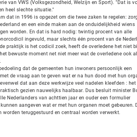
rie van VWS (Volksgezondheid, Welzijn en Sport). "Dat is vo
n heel slechte situatie."
eam dat in 1996 is opgezet om die twee zaken te regelen: zor
ederland en een einde maken aan de onduidelijkheid wiens
en worden. En dat is hard nodig: twintig procent van alle
onorcodicil ingevuld, maar slechts één procent van de Neder
 de praktijk is het codicil zoek, heeft de overledene het niet bi
het bewuste moment net niet meer wat de overledene ook a
.
e bedoeling dat de gemeenten hun inwoners persoonlijk een
 met de vraag aan te geven wat er na hun dood met hun org
 evenwel dat aan deze werkwijze veel nadelen kleefden : het
praktisch gezien nauwelijks haalbaar. Dus besluit minister Bo
lle Nederlanders van achttien jaar en ouder een formulier
e kunnen aangeven wat er met hun organen moet gebeuren. 
en worden teruggestuurd en centraal worden verwerkt.