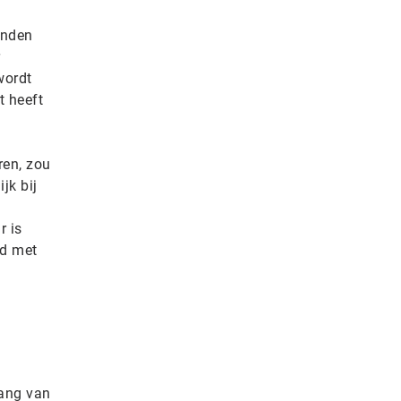
onden
wordt
t heeft
ren, zou
jk bij
r is
rd met
vang van