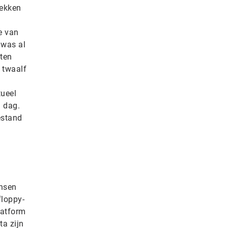
rekken
e van
 was al
nten
m twaalf
tueel
n dag.
estand
ensen
floppy-
latform
a zijn