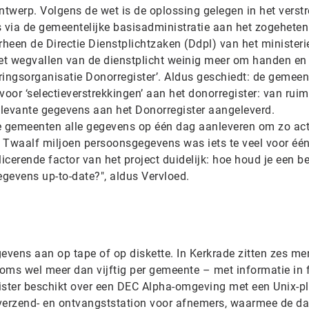
ntwerp. Volgens de wet is de oplossing gelegen in het verst
s via de gemeentelijke basisadministratie aan het zogeheten
rheen de Directie Dienstplichtzaken (Ddpl) van het ministeri
het wegvallen van de dienstplicht weinig meer om handen en
ringsorganisatie Donorregister’. Aldus geschiedt: de gemee
 voor ‘selectieverstrekkingen’ aan het donorregister: van rui
levante gegevens aan het Donorregister aangeleverd.
lle gemeenten alle gegevens op één dag aanleveren om zo ac
et. Twaalf miljoen persoonsgegevens was iets te veel voor éé
cerende factor van het project duidelijk: hoe houd je een b
gevens up-to-date?", aldus Vervloed.
vens aan op tape of op diskette. In Kerkrade zitten zes m
oms wel meer dan vijftig per gemeente – met informatie in 
ister beschikt over een DEC Alpha-omgeving met een Unix-p
erzend- en ontvangststation voor afnemers, waarmee de dat