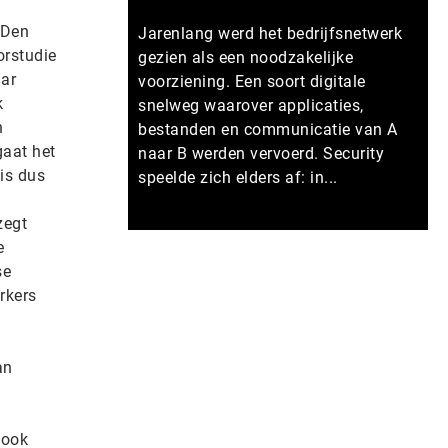
 Den
Jarenlang werd het bedrijfsnetwerk
orstudie
gezien als een noodzakelijke
aar
voorziening. Een soort digitale
k
snelweg waarover applicaties,
h
bestanden en communicatie van A
gaat het
naar B werden vervoerd. Security
is dus
speelde zich elders af: in...
zegt
Meer persberichten
e
se
rkers
an
n
 ook