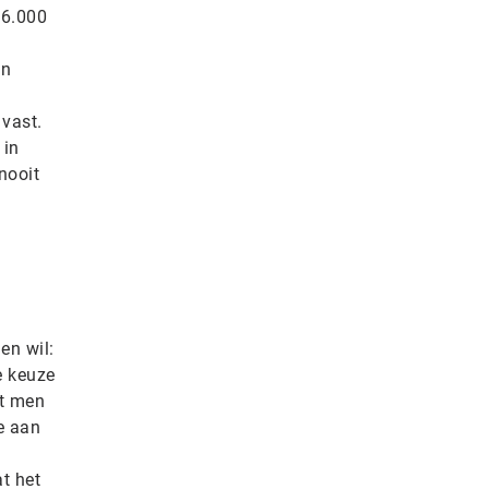
 6.000
en
 vast.
 in
nooit
en wil:
e keuze
at men
e aan
t het