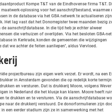
tandaardproduct Kompe T&T van de Eindhovense firma T&T. D
 maatwerk-oplossing voor het aanschrijfbestand, waarmee 
n in de database via het GBA netwerk te actualiseren zijn
k. Het lag vast dat het Donorregister twee maanden bezig zo
 de aanschrijfdatabase. In die tijd heb je echter alweer
nsen die verhuizen of overlijden. Via het besloten GBA-net
tabase in Kerkrade, konden de gemeenten die wijzigingen
at we achter de feiten aanliepen", aldus Vervloed.
erij
iële projectbureau zijn eigen werk verzet. Er wordt, na een 
rukker in Amsterdam gevonden die op redelijk korte termijn
drukken en versturen. Dat is drukkerij Moore, volgens Wever
igen in Nederland die het klusje kan klaren. Moore heeft ru
en te drukken en te versturen. Via de aanschrijfdatabase w
pe naar de drukkerij verstuurd. De donorformulieren zijn doo
l in een eerder stadium zijn ze in samenwerking met het