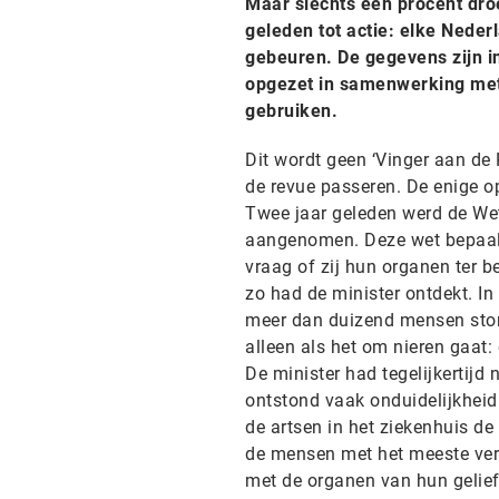
Maar slechts één procent droe
geleden tot actie: elke Nede
gebeuren. De gegevens zijn i
opgezet in samenwerking me
gebruiken.
Dit wordt geen ‘Vinger aan de 
de revue passeren. De enige ope
Twee jaar geleden werd de We
aangenomen. Deze wet bepaal
vraag of zij hun organen ter b
zo had de minister ontdekt. I
meer dan duizend mensen stonde
alleen als het om nieren gaat: 
De minister had tegelijkertij
ontstond vaak onduidelijkheid
de artsen in het ziekenhuis d
de mensen met het meeste ver
met de organen van hun gelief