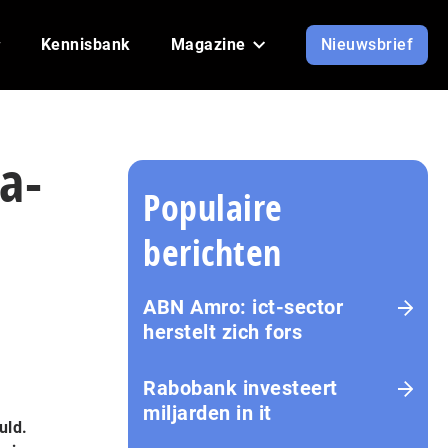
Kennisbank
Magazine
Nieuwsbrief
a-
Populaire
berichten
ABN Amro: ict-sector
herstelt zich fors
Rabobank investeert
miljarden in it
uld.