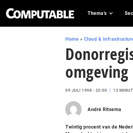
Thema’s
Sec
Home
»
Cloud & Infrastructur
Donorregis
omgeving 
09 JULI 1998 - 22:00
13 MINUT
André Ritsema
Twintig procent van de Neder