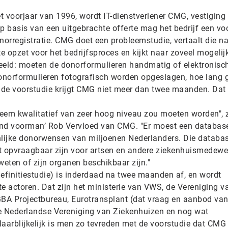
t voorjaar van 1996, wordt IT-dienstverlener CMG, vestiging
p basis van een uitgebrachte offerte mag het bedrijf een vo
norregistratie. CMG doet een probleemstudie, vertaalt die n
 opzet voor het bedrijfsproces en kijkt naar zoveel mogelij
eeld: moeten de donorformulieren handmatig of elektronisc
onorformulieren fotografisch worden opgeslagen, hoe lang 
r de voorstudie krijgt CMG niet meer dan twee maanden. Dat 
steem kwalitatief van zeer hoog niveau zou moeten worden", 
end voorman’ Rob Vervloed van CMG. "Er moest een databas
lijke donorwensen van miljoenen Nederlanders. Die databa
 opvraagbaar zijn voor artsen en andere ziekenhuismedewe
weten of zijn organen beschikbaar zijn."
definitiestudie) is inderdaad na twee maanden af, en wordt
e actoren. Dat zijn het ministerie van VWS, de Vereniging v
BA Projectbureau, Eurotransplant (dat vraag en aanbod va
de Nederlandse Vereniging van Ziekenhuizen en nog wat
Klaarblijkelijk is men zo tevreden met de voorstudie dat CMG