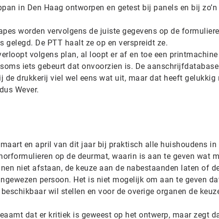
n in Den Haag ontworpen en getest bij panels en bij zo’n
apes worden vervolgens de juiste gegevens op de formulier
s gelegd. De PTT haalt ze op en verspreidt ze.
rloopt volgens plan, al loopt er af en toe een printmachine
 soms iets gebeurt dat onvoorzien is. De aanschrijfdatabase
j de drukkerij viel wel eens wat uit, maar dat heeft gelukkig 
ldus Wever.
maart en april van dit jaar bij praktisch alle huishoudens in
orformulieren op de deurmat, waarin is aan te geven wat m
ganen niet afstaan, de keuze aan de nabestaanden laten of d
angewezen persoon. Het is niet mogelijk om aan te geven d
beschikbaar wil stellen en voor de overige organen de keuz
aamt dat er kritiek is geweest op het ontwerp, maar zegt da