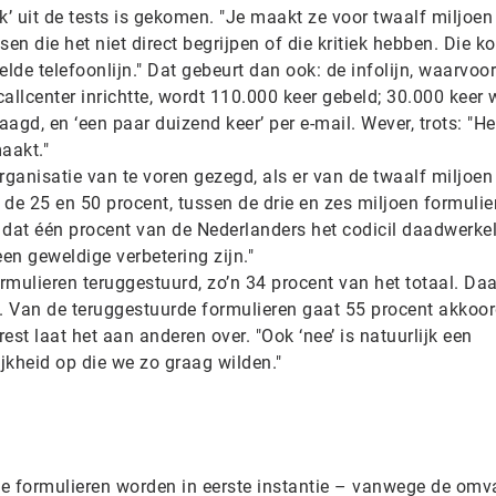
jk’ uit de tests is gekomen. "Je maakt ze voor twaalf miljoen
en die het niet direct begrijpen of die kritiek hebben. Die k
lde telefoonlijn." Dat gebeurt dan ook: de infolijn, waarvoor
llcenter inrichtte, wordt 110.000 keer gebeld; 30.000 keer 
aagd, en ‘een paar duizend keer’ per e-mail. Wever, trots: "He
aakt."
rganisatie van te voren gezegd, als er van de twaalf miljoen
n de 25 en 50 procent, tussen de drie en zes miljoen formulie
dat één procent van de Nederlanders het codicil daadwerkeli
een geweldige verbetering zijn."
formulieren teruggestuurd, zo’n 34 procent van het totaal. Daa
. Van de teruggestuurde formulieren gaat 55 procent akkoo
rest laat het aan anderen over. "Ook ‘nee’ is natuurlijk een
ijkheid op die we zo graag wilden."
de formulieren worden in eerste instantie – vanwege de om