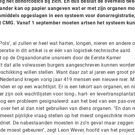
g het donorcodicil bij zich. En dus besluit de overheid twe
rlander kan op papier aangeven wat er met zijn organen mo
nmiddels opgeslagen in een systeem voor donorregistratie
t CMG. Vanaf 1 september moeten artsen het systeem ku
Pols’, al zullen er heel wat harten, longen, nieren en andere
ratie in dit artikel is er één van logistiek-technische aard.
t op de Orgaandonatie unaniem door de Eerste Kamer
t dat alle volwassen burgers aangeschreven kunnen worde
eschikking willen stellen. Want daar zat al jaren een groot p
n Nederland kregen vorig jaar 419 mensen een nieuwe nier. M
n er op een wachtlijst. Er is een tekort aan organen, en ni
er zijn ook wachtlijsten voor long-, hart- en levertransplantat
d nog een probleem gesignaleerd: aan het bed van een pas-ov
 over het al dan niet gebruiken van diens organen. "En dan
e meest pijnlijke vraag stellen op het meest ongeschikte mo
driet. De nabestaanden moesten in zo’n geval maar zeggen 
de moest gebeuren", zegt Leon Wever, hoofd van het projec