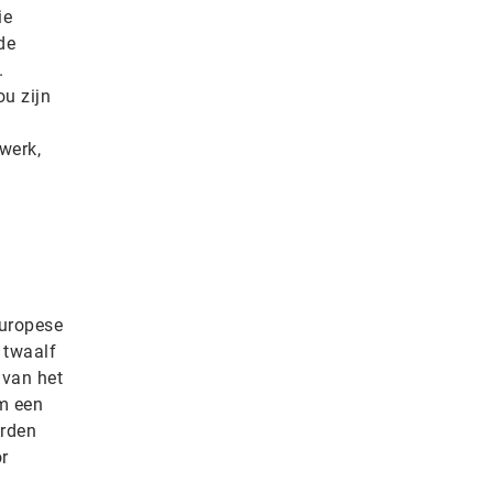
ie
de
.
u zijn
werk,
Europese
 twaalf
 van het
im een
orden
r