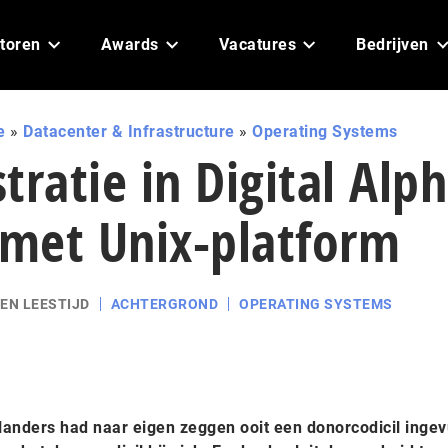
toren
Awards
Vacatures
Bedrijven
e
»
Datacenter & Infrastructure
»
Operating Systems
tratie in Digital Alph
met Unix-platform
EN LEESTIJD
ACHTERGROND
OPERATING SYSTEMS
landers had naar eigen zeggen ooit een donorcodicil ingev