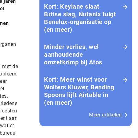
e jaren
Kort: Keylane slaat
et
Britse slag, Nutanix tuigt
,
Benelux-organisatie op
nnen
(en meer)
 organen
Minder verlies, wel
aanhoudende
omzetkrimp bij Atos
n met de
robleem,
Kort: Meer winst voor
aar
Wolters Kluwer, Bending
et
Spoons lijft Airtable in
ies.
(en meer)
erledene
 moesten
Meer artikelen
ment aan
wat er
tbureau