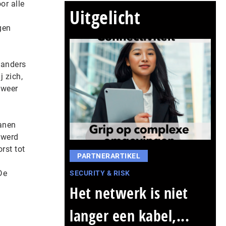
or alle
Uitgelicht
gen
landers
j zich,
lweer
anen
 werd
rst tot
PARTNERARTIKEL
De
SECURITY & RISK
Het netwerk is niet
langer een kabel,...