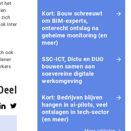
ot het
den.
Kort: Bouw schreeuwt
 zich
om BIM-experts,
ok Inter
onterecht ontslag na
geheime monitoring (en
meer)
ch ook
SSC-ICT, Dictu en DUO
rlener
bouwen samen aan
rkers
soevereine digitale
werkomgeving
Deel
Kort: Bedrijven blijven
hangen in ai-pilots, veel
ontslagen in tech-sector
(en meer)
Meer artikelen