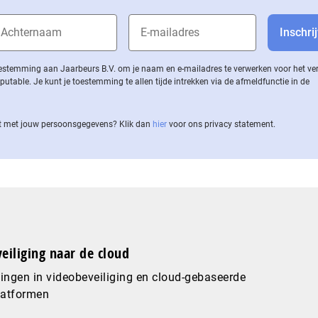
 toestemming aan Jaarbeurs B.V. om je naam en e-mailadres te verwerken voor het v
ble. Je kunt je toestemming te allen tijde intrekken via de af­meld­func­tie in de
 met jouw per­soons­ge­ge­vens? Klik dan
hier
voor ons privacy statement.
eiliging naar de cloud
ingen in videobeveiliging en cloud-gebaseerde
latformen