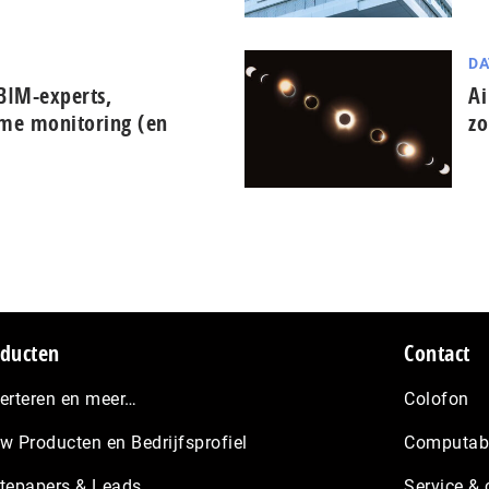
DA
BIM-experts,
Ai
ime monitoring (en
zo
ducten
Contact
erteren en meer…
Colofon
w Producten en Bedrijfsprofiel
Computabl
tepapers & Leads
Service & 