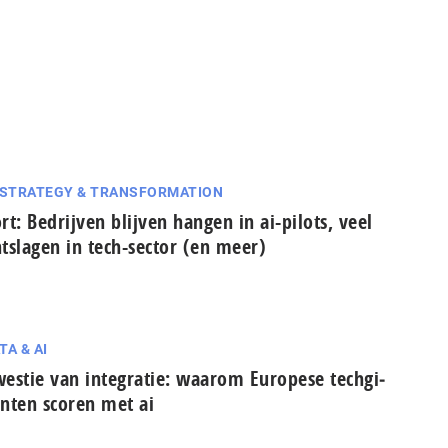
 STRATEGY & TRANSFORMATION
rt: Bedrijven blijven hangen in ai-pilots, veel
tslagen in tech-sector (en meer)
TA & AI
estie van integratie: waarom Europese tech­gi­
n­ten scoren met ai