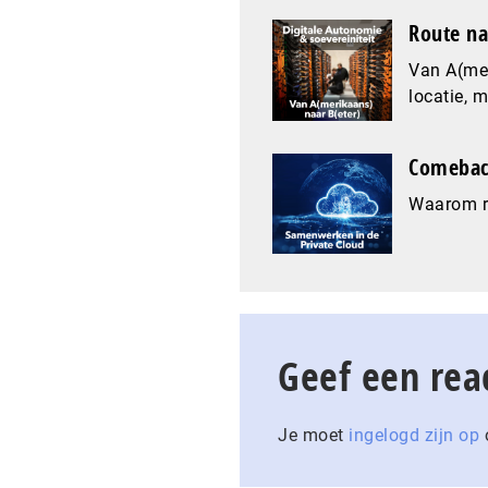
Route na
Van A(mer
locatie, 
Comeback
Waarom re
Geef een rea
Je moet
ingelogd zijn op
o