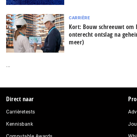
CARRIÈRE
Kort: Bouw schreeuwt om 
onterecht ontslag na gehe
meer)
...
Footer
Direct naar
Pro
Carrièretests
Adv
Kennisbank
Jou
Computable Awards
Whi