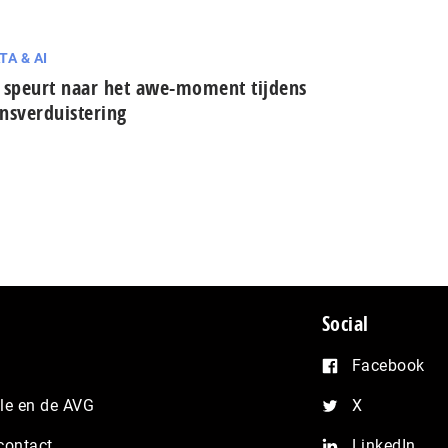
TA & AI
 speurt naar het awe-moment tijdens
nsverduistering
Social
Facebook
e en de AVG
X
contact
LinkedIn