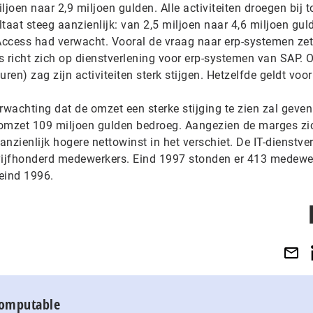
joen naar 2,9 miljoen gulden. Alle activiteiten droegen bij t
ltaat steeg aanzienlijk: van 2,5 miljoen naar 4,6 miljoen gul
r Access had verwacht. Vooral de vraag naar erp-systemen zet
ss richt zich op dienstverlening voor erp-systemen van SAP. O
ren) zag zijn activiteiten sterk stijgen. Hetzelfde geldt voor
rwachting dat de omzet een sterke stijging te zien zal geven
 omzet 109 miljoen gulden bedroeg. Aangezien de marges zi
anzienlijk hogere nettowinst in het verschiet. De IT-dienstve
m vijfhonderd medewerkers. Eind 1997 stonden er 413 medewe
 eind 1996.
Computable