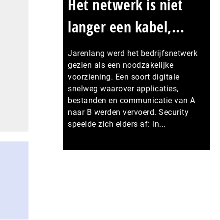
Het netwerk is niet
langer een kabel,...
Jarenlang werd het bedrijfsnetwerk
gezien als een noodzakelijke
voorziening. Een soort digitale
snelweg waarover applicaties,
bestanden en communicatie van A
naar B werden vervoerd. Security
speelde zich elders af: in...
Meer persberichten