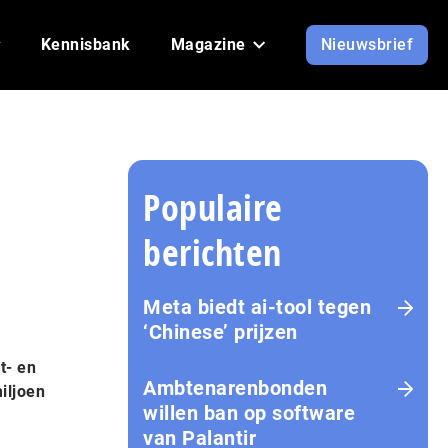
Kennisbank
Magazine
Nieuwsbrief
Populaire
berichten
Meta biedt ai-tool tegen
‘Chinese’ prijzen
t- en
Ambtenarenbonden
iljoen
willen ban op software
van Palantir