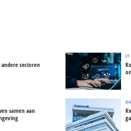
IT
 andere sectoren
Ko
on
DA
uwen samen aan
Kw
mgeving
ga