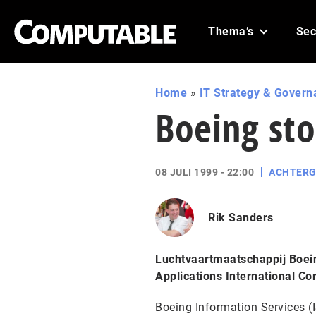
Thema’s
Sec
Home
»
IT Strategy & Govern
Boeing stoo
08 JULI 1999 - 22:00
ACHTER
Rik Sanders
Luchtvaartmaatschappij Boein
Applications International Cor
Boeing Information Services (I