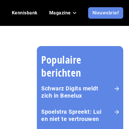
Kennisbank
Magazine
Nieuwsbrief
Populaire
berichten
Schwarz Digits meldt
zich in Benelux
Spoelstra Spreekt: Lui
en niet te vertrouwen