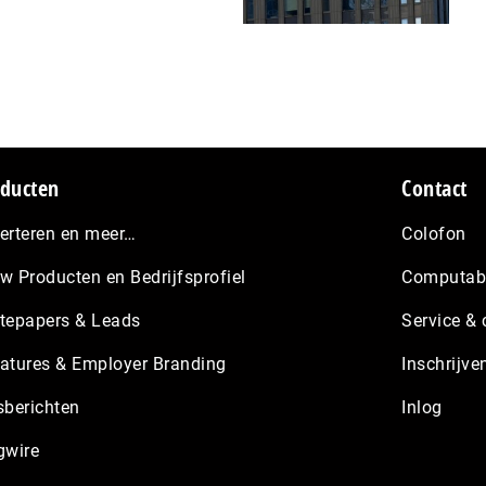
ducten
Contact
erteren en meer…
Colofon
w Producten en Bedrijfsprofiel
Computabl
tepapers & Leads
Service & 
atures & Employer Branding
Inschrijve
sberichten
Inlog
gwire