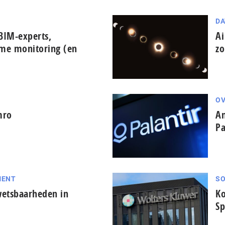
DA
BIM-experts,
Ai
ime monitoring (en
zo
OV
mro
Am
Pa
MENT
SO
wetsbaarheden in
Ko
Sp