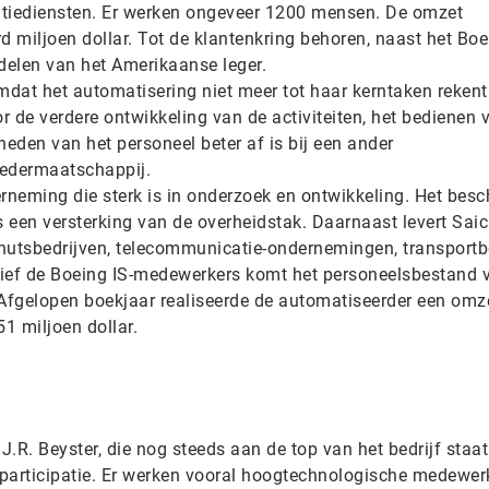
atiediensten. Er werken ongeveer 1200 mensen. De omzet
 miljoen dollar. Tot de klantenkring behoren, naast het Boe
rdelen van het Amerikaanse leger.
mdat het automatisering niet meer tot haar kerntaken rekent
or de verdere ontwikkeling van de activiteiten, het bedienen 
heden van het personeel beter af is bij een ander
oedermaatschappij.
derneming die sterk is in onderzoek en ontwikkeling. Het bes
een versterking van de overheidstak. Daarnaast levert Saic 
nutsbedrijven, telecommunicatie-ondernemingen, transportb
sief de Boeing IS-medewerkers komt het personeelsbestand 
Afgelopen boekjaar realiseerde de automatiseerder een omz
51 miljoen dollar.
J.R. Beyster, die nog steeds aan de top van het bedrijf staat
participatie. Er werken vooral hoogtechnologische medewer