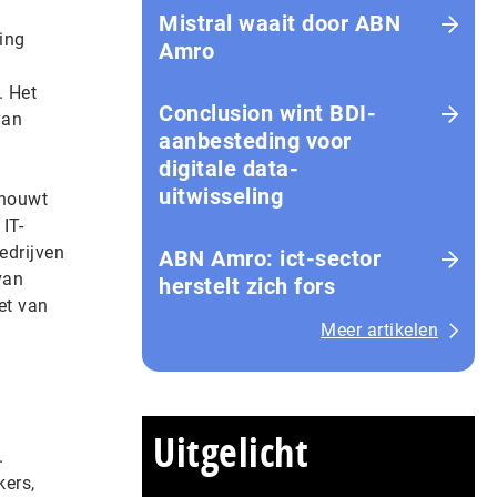
Mistral waait door ABN
ing
Amro
. Het
Conclusion wint BDI-
van
aanbesteding voor
digitale data-
uitwisseling
chouwt
IT-
edrijven
ABN Amro: ict-sector
van
herstelt zich fors
et van
Meer artikelen
Uitgelicht
.
kers,