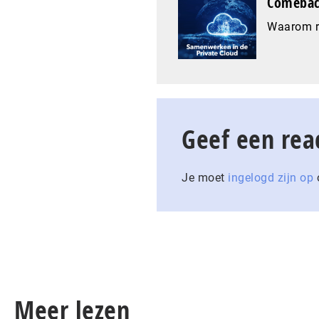
Comeback
Waarom re
Geef een rea
Je moet
ingelogd zijn op
o
Meer lezen