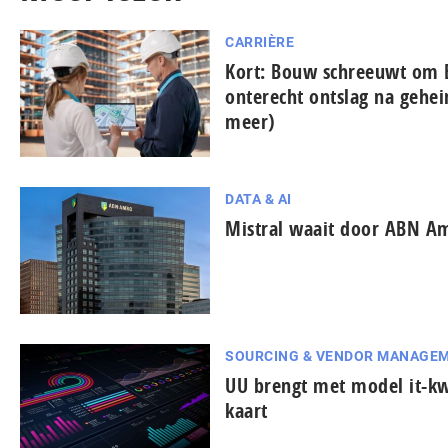
CARRIÈRE
Kort: Bouw schreeuwt om 
onterecht ontslag na gehe
meer)
DATA & AI
Mistral waait door ABN A
SOURCING & VENDOR MANAGE
UU brengt met model it-k
kaart