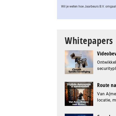
Wil je weten hoe Jaarbeurs B.V. omgaat
Whitepapers
Videobev
Ontwikkel
securityp
Route na
Van A(mer
locatie, 