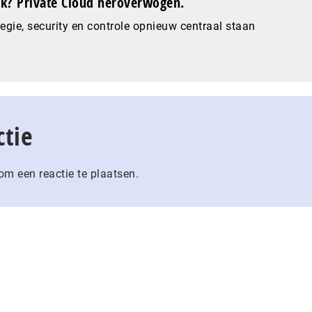
? Private Cloud heroverwogen.
gie, security en controle opnieuw centraal staan
ctie
m een reactie te plaatsen.