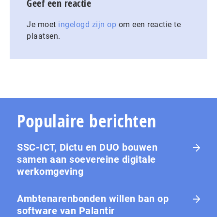
Geef een reactie
Je moet
ingelogd zijn op
om een reactie te
plaatsen.
Populaire berichten
SSC-ICT, Dictu en DUO bouwen
samen aan soevereine digitale
werkomgeving
Ambtenarenbonden willen ban op
software van Palantir