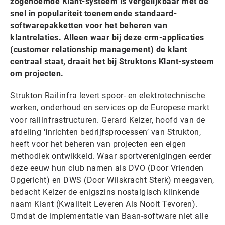
zogenoemde Klant-systeem is vergelijkbaar met de
snel in populariteit toenemende standaard-
softwarepakketten voor het beheren van
klantrelaties. Alleen waar bij deze crm-applicaties
(customer relationship management) de klant
centraal staat, draait het bij Struktons Klant-systeem
om projecten.
Strukton Railinfra levert spoor- en elektrotechnische
werken, onderhoud en services op de Europese markt
voor railinfrastructuren. Gerard Keizer, hoofd van de
afdeling ‘Inrichten bedrijfsprocessen’ van Strukton,
heeft voor het beheren van projecten een eigen
methodiek ontwikkeld. Waar sportverenigingen eerder
deze eeuw hun club namen als DVO (Door Vrienden
Opgericht) en DWS (Door Wilskracht Sterk) meegaven,
bedacht Keizer de enigszins nostalgisch klinkende
naam Klant (Kwaliteit Leveren Als Nooit Tevoren).
Omdat de implementatie van Baan-software niet alle