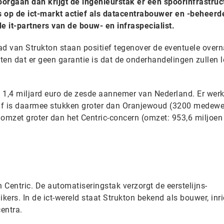
rgaan dan krijgt de ingenieurstak er een spoorinfrastruc
is op de ict-markt actief als datacentrabouwer en -beheerd
e it-partners van de bouw- en infraspecialist.
ad van Strukton staan positief tegenover de eventuele over
eten dat er geen garantie is dat de onderhandelingen zullen 
 1,4 miljard euro de zesde aannemer van Nederland. Er wer
jf is daarmee stukken groter dan Oranjewoud (3200 medewe
omzet groter dan het Centric-concern (omzet: 953,6 miljoen
n Centric. De automatiseringstak verzorgt de eerstelijns-
kers. In de ict-wereld staat Strukton bekend als bouwer, inri
entra.