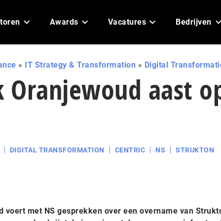
toren
Awards
Vacatures
Bedrijven
ance
»
IT Strategy & Transformation
»
Digital Transformat
ak Oranjewoud aast o
DIGITAL TRANSFORMATION
CENTRIC
NS
STRUKTON
d voert met NS gesprekken over een overname van Strukt