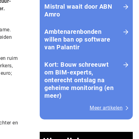
tuur-
Mistral waait door ABN
er.
Amro
name.
Ambtenarenbonden
leiden
willen ban op software
van Palantir
ken ruim
Kort: Bouw schreeuwt
rkers,
om BIM-experts,
 euro;
onterecht ontslag na
geheime monitoring (en
meer)
Meer artikelen
chter en