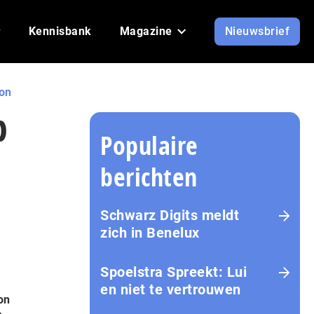
Kennisbank
Magazine
Nieuwsbrief
ion
p
Populaire
berichten
Schwarz Digits meldt
zich in Benelux
Spoelstra Spreekt: Lui
en niet te vertrouwen
on