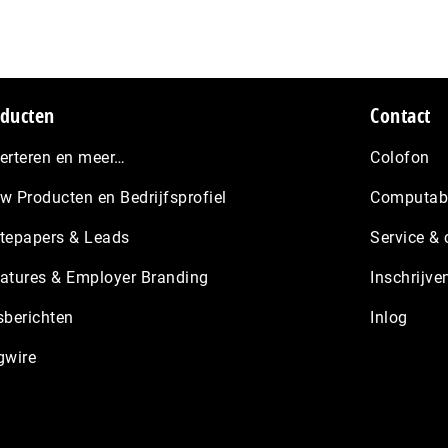
ducten
Contact
erteren en meer…
Colofon
w Producten en Bedrijfsprofiel
Computabl
tepapers & Leads
Service & 
atures & Employer Branding
Inschrijve
sberichten
Inlog
gwire