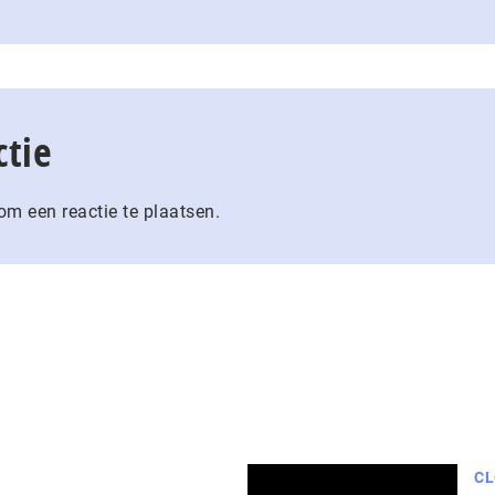
ctie
m een reactie te plaatsen.
CL