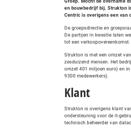
Groep. Mocht de overname doo
en bouwbedrijf bij. Strukton 
Centric is overigens een van d
De groepsdirectie en groepsra
De partijen in kwestie laten w
tot een verkoopovereenkomst.
Strukton is met een omzet van
zesduizend mensen. Het bedri
omzet 401 miljoen euro) en in 
9300 medewerkers).
Klant
Strukton is overigens klant va
ondersteuning voor de it-gebrui
technisch beheerder van datac