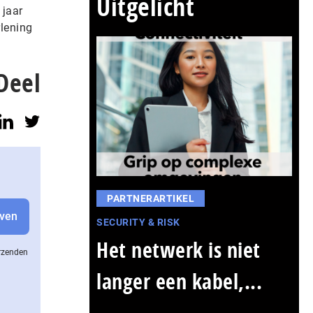
Uitgelicht
 jaar
rlening
Deel
PARTNERARTIKEL
SECURITY & RISK
Het netwerk is niet
erzenden
langer een kabel,...