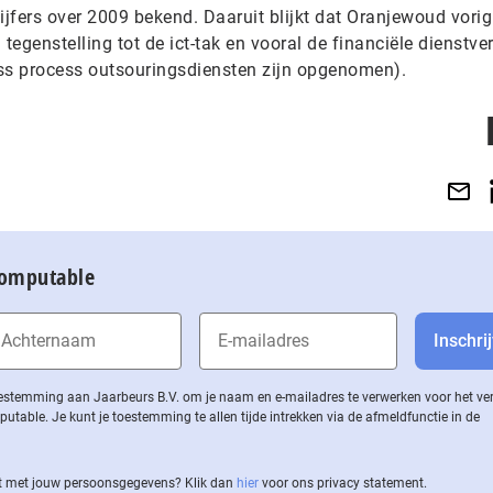
ijfers over 2009 bekend. Daaruit blijkt dat Oranjewoud vorig
in tegenstelling tot de ict-tak en vooral de financiële dienstve
ss process outsouringsdiensten zijn opgenomen).
Computable
 toestemming aan Jaarbeurs B.V. om je naam en e-mailadres te verwerken voor het v
ble. Je kunt je toestemming te allen tijde intrekken via de af­meld­func­tie in de
 met jouw per­soons­ge­ge­vens? Klik dan
hier
voor ons privacy statement.