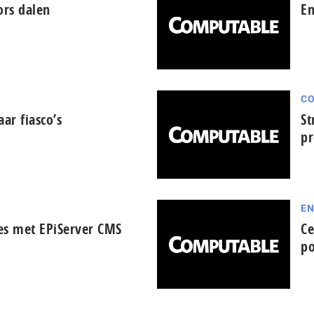
ors dalen
En
C
ar fiasco’s
St
pr
EN
es met EPiServer CMS
Ce
po