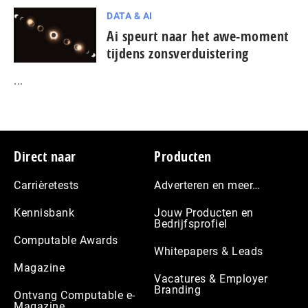
DATA & AI
Ai speurt naar het awe-moment
tijdens zonsverduistering
...
Footer
Direct naar
Producten
Carrièretests
Adverteren en meer…
Kennisbank
Jouw Producten en
Bedrijfsprofiel
Computable Awards
Whitepapers & Leads
Magazine
Vacatures & Employer
Branding
Ontvang Computable e-
Magazine