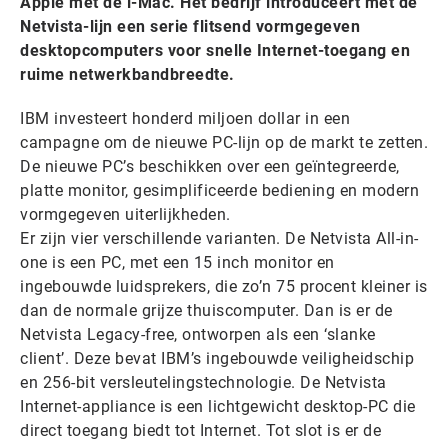
Apple met de i-Mac. Het bedrijf introduceert met de
Netvista-lijn een serie flitsend vormgegeven
desktopcomputers voor snelle Internet-toegang en
ruime netwerkbandbreedte.
IBM investeert honderd miljoen dollar in een
campagne om de nieuwe PC-lijn op de markt te zetten.
De nieuwe PC’s beschikken over een geïntegreerde,
platte monitor, gesimplificeerde bediening en modern
vormgegeven uiterlijkheden.
Er zijn vier verschillende varianten. De Netvista All-in-
one is een PC, met een 15 inch monitor en
ingebouwde luidsprekers, die zo’n 75 procent kleiner is
dan de normale grijze thuiscomputer. Dan is er de
Netvista Legacy-free, ontworpen als een ‘slanke
client’. Deze bevat IBM’s ingebouwde veiligheidschip
en 256-bit versleutelingstechnologie. De Netvista
Internet-appliance is een lichtgewicht desktop-PC die
direct toegang biedt tot Internet. Tot slot is er de