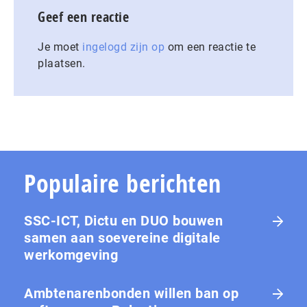
Geef een reactie
Je moet
ingelogd zijn op
om een reactie te
plaatsen.
Populaire berichten
SSC-ICT, Dictu en DUO bouwen
samen aan soevereine digitale
werkomgeving
Ambtenarenbonden willen ban op