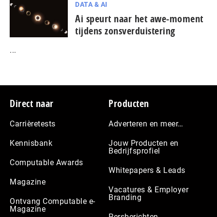
DATA & AI
Ai speurt naar het awe-moment
tijdens zonsverduistering
...
Footer
Direct naar
Producten
Carrièretests
Adverteren en meer…
Kennisbank
Jouw Producten en
Bedrijfsprofiel
Computable Awards
Whitepapers & Leads
Magazine
Vacatures & Employer
Branding
Ontvang Computable e-
Magazine
Persberichten