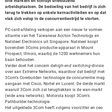
drie markten en schrapt drieduizend
arbeidsplaatsen. De bedoeling van het bedrijf is zich
terug te trekken op enkele kernactiviteiten en op dat
vlak zich volop in de concurrentiestrijd te storten.
PC-card-afdeling verkopen aan een nieuw te vormen
alliantie van het Taiwanese Accton Technology en
Natsteel Electronics uit Singapore. Natsteel koopt
bovendien 3Coms productie-apparaat in Mount
Prospect, Illinois, waarbij de 1200 werknemers hun
baan behouden.
Verder doet het concern de
high-end switching
-divisie
over aan Extreme Networks, waardoor dat bedrijf met
3Com’s Corebuilder- technologie de concurrentie mag
aangaan met Cisco, Nortel en Lucent. De derde markt
waaruit 3Com zich zal terugtrekken is de wan-markt
(wide area networks). Motorola koopt 3Com’s
Pathbuilder-technologie.
Het uitgeklede 3Com heeft volgens voorzitter en ceo