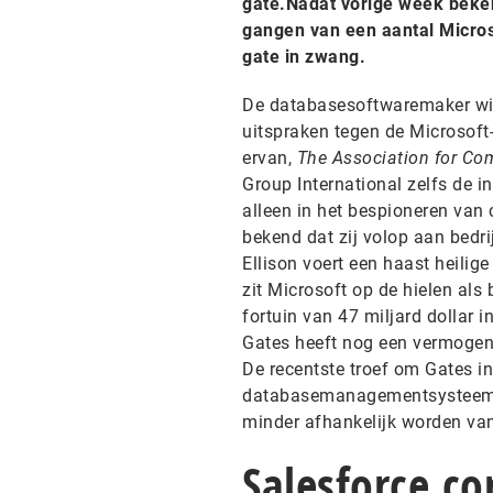
gate.Nadat vorige week beke
gangen van een aantal Microso
gate in zwang.
De databasesoftwaremaker wild
uitspraken tegen de Microsoft
ervan,
The Association for Co
Group International zelfs de i
alleen in het bespioneren van
bekend dat zij volop aan bedr
Ellison voert een haast heilige
zit Microsoft op de hielen als
fortuin van 47 miljard dollar 
Gates heeft nog een vermogen 
De recentste troef om Gates in 
databasemanagementsysteem Or
minder afhankelijk worden va
Salesforce.c