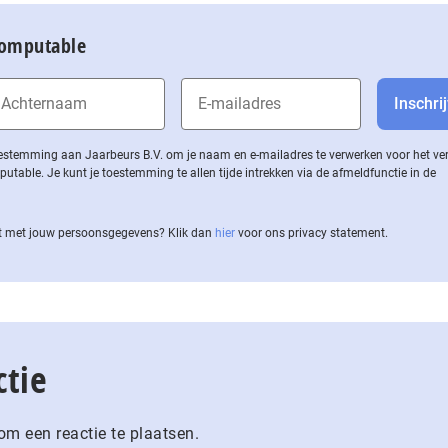
Computable
 toestemming aan Jaarbeurs B.V. om je naam en e-mailadres te verwerken voor het v
ble. Je kunt je toestemming te allen tijde intrekken via de af­meld­func­tie in de
 met jouw per­soons­ge­ge­vens? Klik dan
hier
voor ons privacy statement.
ctie
m een reactie te plaatsen.