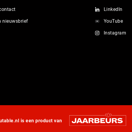
contact
LinkedIn
n nieuwsbrief
YouTube
Instagram
table.nl is een product van