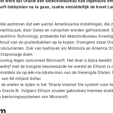
nd werd dat Oracle een detectivebureau had ingehuurd om
ft-lobbyisten na te gaan, raakte onmiddellijk de kreet La
e aantonen dat een aantal Amerikaanse instellingen, die z
-rechtszaak, door Gates en consorten worden gefinancierd. B
mpetitive Technology
, probeerde het detectivebureau Investi
nhoud van de prullenbakken op te kopen. Overigens staat Ora
 concurrenten. Ook van bedrijven als Motorola en America On
ijfsspionage doen.
 oorlog tegen concurrent Microsoft. Het doel is bijna bereikt
 bedrijf met de hoogste beurswaarde ter wereld en Ellison is
inmiddels de op-één-na-rijkste-man van de Verenigde Staten. B
van 60 miljard dollar.
de wielen te rijden is het ‘Oracle Internet file system’ voor h
acle 8i. Volgens Ellison zouden gebruikers hiermee stuk
n besturingssystemen van Microsoft.
om