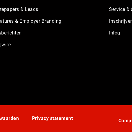
tepapers & Leads
Service & 
atures & Employer Branding
Inschrijve
sberichten
Inlog
gwire
rwaarden
Privacy statement
Compu