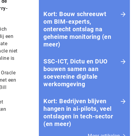
 de
rry-
Kort: Bouw schreeuwt
om BIM-experts,
onterecht ontslag na
ich
geheime monitoring (en
ij een
gate
meer)
cle niet
line is
SSC-ICT, Dictu en DUO
bouwen samen aan
: Oracle
soevereine digitale
 met een
werkomgeving
ill
Kort: Bedrijven blijven
et
hangen in ai-pilots, veel
ken
ontslagen in tech-sector
(en meer)
Meer artikelen