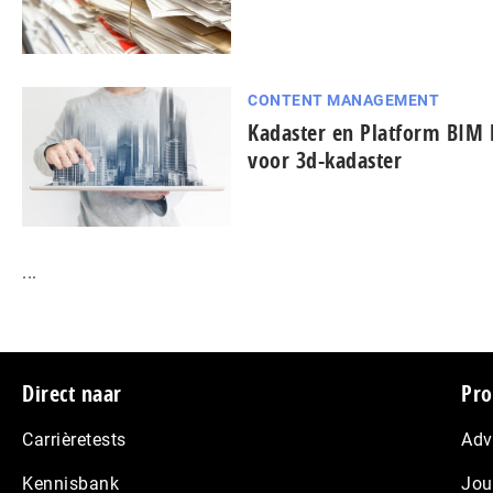
CONTENT MANAGEMENT
Kadaster en Platform BIM
voor 3d-kadaster
...
Footer
Direct naar
Pro
Carrièretests
Adv
Kennisbank
Jou