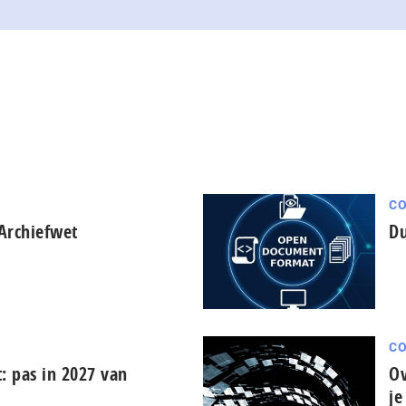
C
Archiefwet
Du
C
: pas in 2027 van
Ov
je