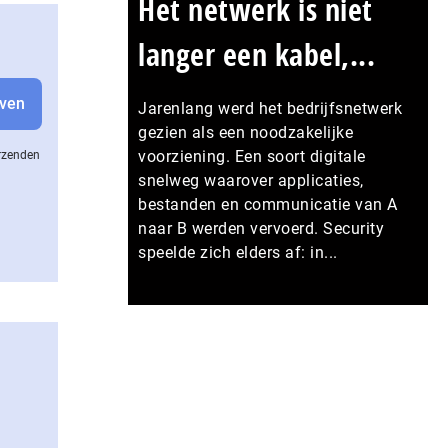
Het netwerk is niet
langer een kabel,...
Jarenlang werd het bedrijfsnetwerk
gezien als een noodzakelijke
voorziening. Een soort digitale
erzenden
snelweg waarover applicaties,
bestanden en communicatie van A
naar B werden vervoerd. Security
speelde zich elders af: in...
Meer persberichten