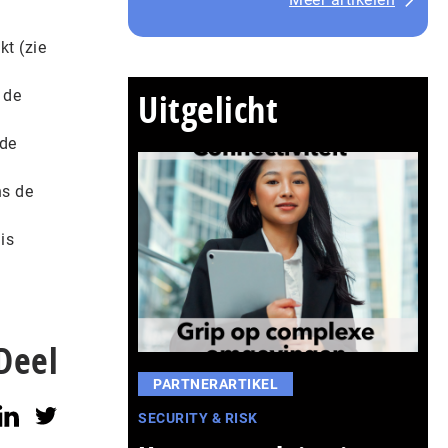
t (zie
Uitgelicht
 de
ide
ns de
is
Deel
PARTNERARTIKEL
SECURITY & RISK