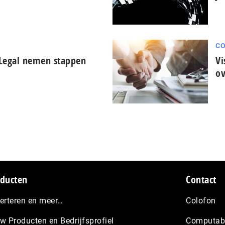
C
 Legal nemen stappen
Vi
ov
ducten
Contact
erteren en meer…
Colofon
w Producten en Bedrijfsprofiel
Computabl