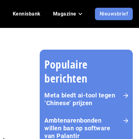
Kennisbank
Magazine
Nieuwsbrief
Populaire
berichten
Meta biedt ai-tool tegen
‘Chinese’ prijzen
Ambtenarenbonden
willen ban op software
van Palantir