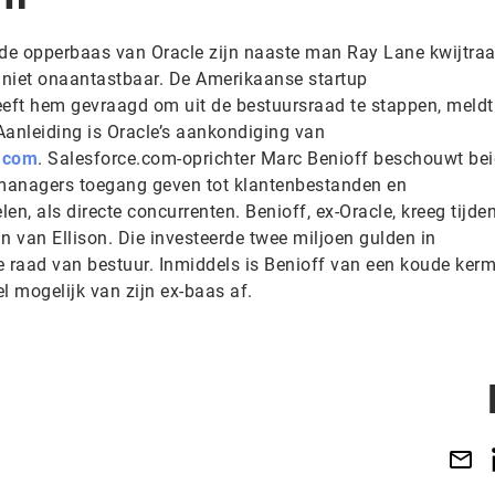
 de opperbaas van Oracle zijn naaste man Ray Lane kwijtraak
s niet onaantastbaar. De Amerikaanse startup
eft hem gevraagd om uit de bestuursraad te stappen, meldt
Aanleiding is Oracle’s aankondiging van
e.com
. Salesforce.com-oprichter Marc Benioff beschouwt be
pmanagers toegang geven tot klantenbestanden en
, als directe concurrenten. Benioff, ex-Oracle, kreeg tijde
un van Ellison. Die investeerde twee miljoen gulden in
e raad van bestuur. Inmiddels is Benioff van een koude kerm
el mogelijk van zijn ex-baas af.