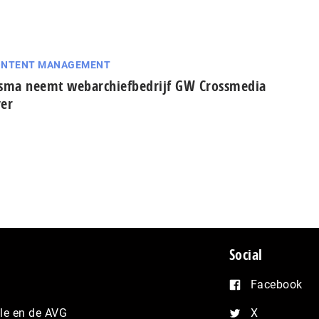
ONTENT MANAGEMENT
sma neemt webarchiefbedrijf GW Crossmedia
er
Social
Facebook
e en de AVG
X