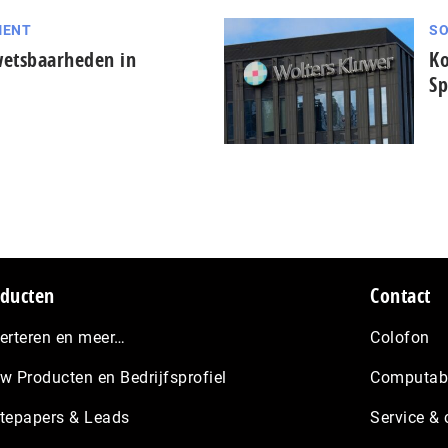
MENT
SO
wetsbaarheden in
Ko
Sp
ducten
Contact
erteren en meer…
Colofon
w Producten en Bedrijfsprofiel
Computabl
tepapers & Leads
Service & 