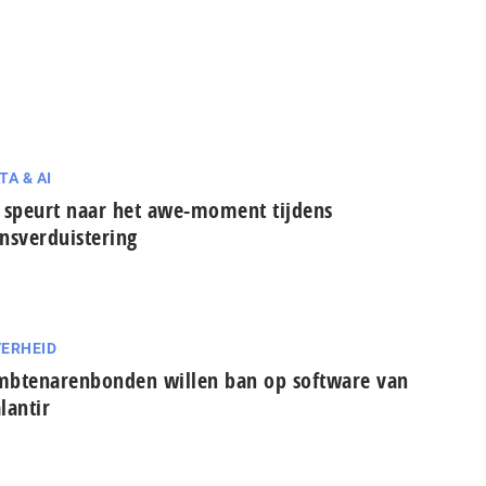
TA & AI
 speurt naar het awe-moment tijdens
nsverduistering
ERHEID
btenarenbonden willen ban op software van
lantir