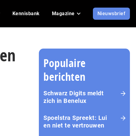
Kennisbank
Magazine
Nieuwsbrief
len
Populaire
berichten
Schwarz Digits meldt
zich in Benelux
Spoelstra Spreekt: Lui
en niet te vertrouwen