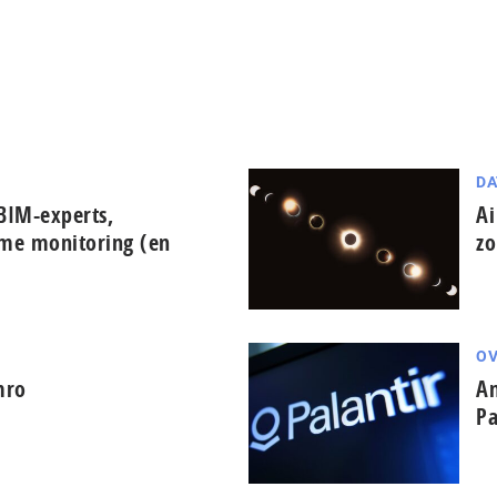
DA
BIM-experts,
Ai
ime monitoring (en
zo
OV
mro
Am
Pa