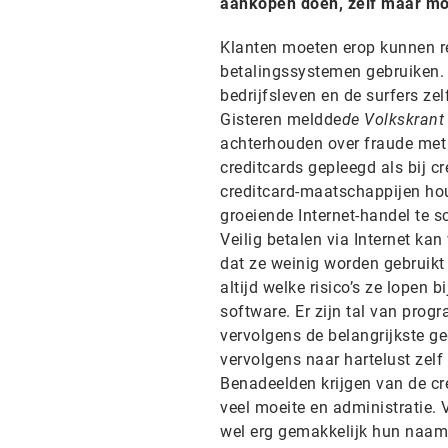
aankopen doen, zelf maar moe
Klanten moeten erop kunnen r
betalingssystemen gebruiken. 
bedrijfsleven en de surfers zel
Gisteren meldde
de Volkskrant
achterhouden over fraude met 
creditcards gepleegd als bij c
creditcard-maatschappijen hou
groeiende Internet-handel te 
Veilig betalen via Internet ka
dat ze weinig worden gebruikt
altijd welke risico’s ze lopen
software. Er zijn tal van prog
vervolgens de belangrijkste g
vervolgens naar hartelust zelf
Benadeelden krijgen van de cr
veel moeite en administratie. 
wel erg gemakkelijk hun naam