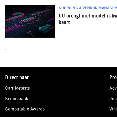
SOURCING & VENDOR MANAGE
UU brengt met model it-k
kaart
...
Footer
Direct naar
Pro
Carrièretests
Adv
Kennisbank
Jou
Computable Awards
Whi