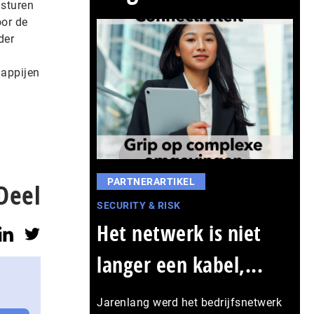
 sturen
oor de
der
happijen
PARTNERARTIKEL
Deel
SECURITY & RISK
Het netwerk is niet
langer een kabel,...
Jarenlang werd het bedrijfsnetwerk