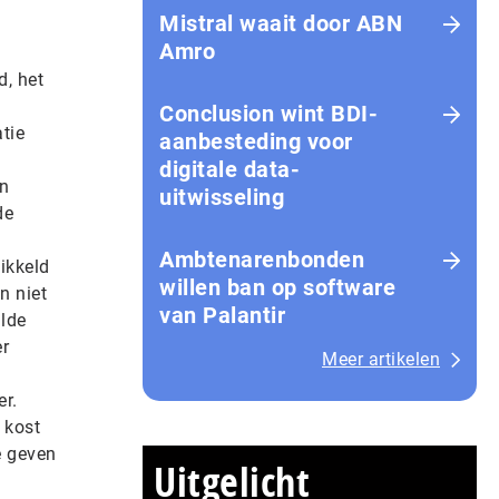
Mistral waait door ABN
Amro
d, het
Conclusion wint BDI-
tie
aanbesteding voor
digitale data-
en
uitwisseling
de
Ambtenarenbonden
ikkeld
willen ban op software
n niet
van Palantir
alde
er
Meer artikelen
er.
 kost
e geven
Uitgelicht