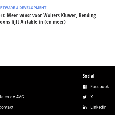
FTWARE & DEVELOPMENT
rt: Meer winst voor Wolters Kluwer, Bending
oons lijft Airtable in (en meer)
Social
Facebook
e en de AVG
X
contact
LinkedIn