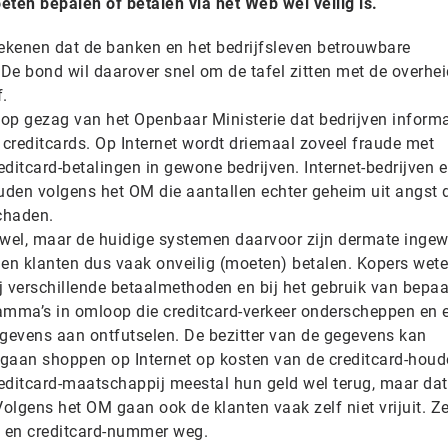
ten bepalen of betalen via het Web wel veilig is.
ekenen dat de banken en het bedrijfsleven betrouwbare
De bond wil daarover snel om de tafel zitten met de overhei
f.
op gezag van het Openbaar Ministerie dat bedrijven informa
creditcards. Op Internet wordt driemaal zoveel fraude met
reditcard-betalingen in gewone bedrijven. Internet-bedrijven 
den volgens het OM die aantallen echter geheim uit angst 
schaden.
n wel, maar de huidige systemen daarvoor zijn dermate ingew
 en klanten dus vaak onveilig (moeten) betalen. Kopers wete
 bij verschillende betaalmethoden en bij het gebruik van bepa
ramma’s in omloop die creditcard-verkeer onderscheppen en 
egevens aan ontfutselen. De bezitter van de gegevens kan
 gaan shoppen op Internet op kosten van de creditcard-houd
editcard-maatschappij meestal hun geld wel terug, maar dat
Volgens het OM gaan ook de klanten vaak zelf niet vrijuit. Z
 en creditcard-nummer weg.