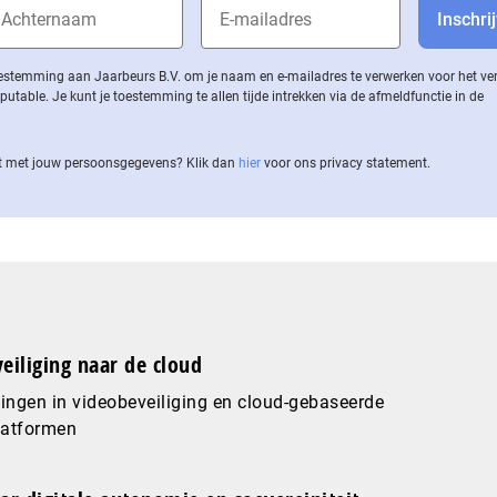
 toestemming aan Jaarbeurs B.V. om je naam en e-mailadres te verwerken voor het v
ble. Je kunt je toestemming te allen tijde intrekken via de af­meld­func­tie in de
 met jouw per­soons­ge­ge­vens? Klik dan
hier
voor ons privacy statement.
eiliging naar de cloud
ingen in videobeveiliging en cloud-gebaseerde
latformen