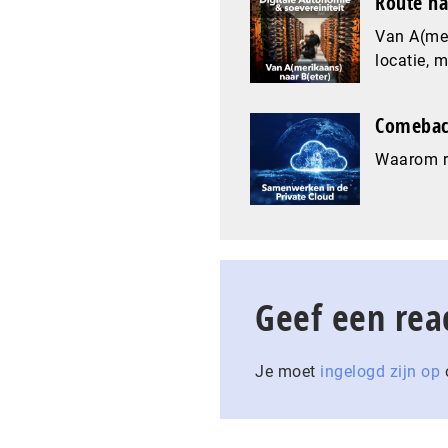
Route na
Van A(mer
locatie, 
Comeback
Waarom re
Geef een rea
Je moet
ingelogd zijn op
o