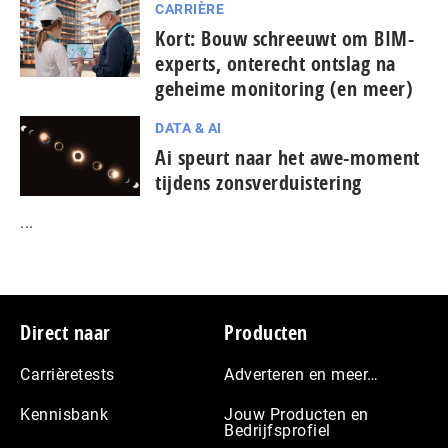
CARRIÈRE
Kort: Bouw schreeuwt om BIM-
experts, onterecht ontslag na
geheime monitoring (en meer)
DATA & AI
Ai speurt naar het awe-moment
tijdens zonsverduistering
...
Footer
Direct naar
Producten
Carrièretests
Adverteren en meer…
Kennisbank
Jouw Producten en
Bedrijfsprofiel