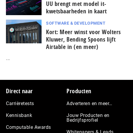
UU brengt met model it-
kwetsbaarheden in kaart
SOFTWARE & DEVELOPMENT
Kort: Meer winst voor Wolters
Kluwer, Bending Spoons lijft
Airtable in (en meer)
...
Footer
Direct naar
Producten
Carrièretests
Adverteren en meer…
Kennisbank
Jouw Producten en
Bedrijfsprofiel
Computable Awards
Whitepapers & Leads