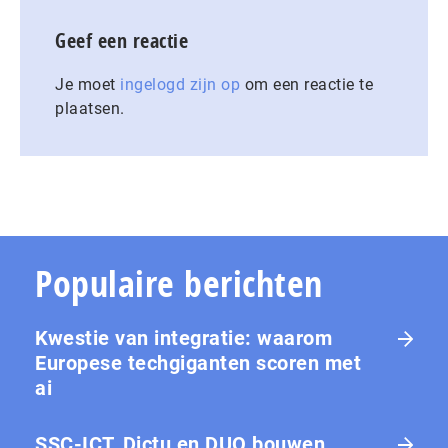
Geef een reactie
Je moet
ingelogd zijn op
om een reactie te
plaatsen.
Populaire berichten
Kwestie van integratie: waarom
Europese tech­gi­gan­ten scoren met
ai
SSC-ICT, Dictu en DUO bouwen