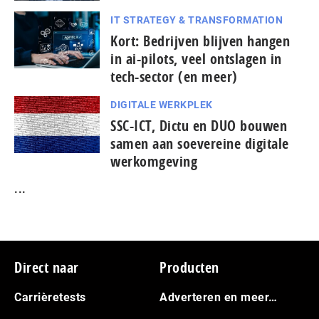
IT STRATEGY & TRANSFORMATION
Kort: Bedrijven blijven hangen
in ai-pilots, veel ontslagen in
tech-sector (en meer)
DIGITALE WERKPLEK
SSC-ICT, Dictu en DUO bouwen
samen aan soevereine digitale
werkomgeving
...
Footer
Direct naar
Producten
Carrièretests
Adverteren en meer…