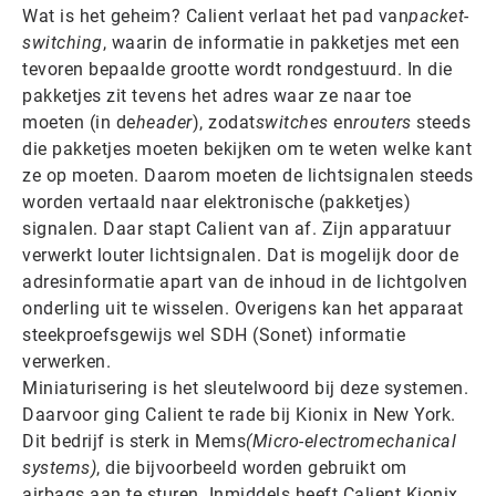
Wat is het geheim? Calient verlaat het pad van
packet-
switching
, waarin de informatie in pakketjes met een
tevoren bepaalde grootte wordt rondgestuurd. In die
pakketjes zit tevens het adres waar ze naar toe
moeten (in de
header
), zodat
switches
en
routers
steeds
die pakketjes moeten bekijken om te weten welke kant
ze op moeten. Daarom moeten de lichtsignalen steeds
worden vertaald naar elektronische (pakketjes)
signalen. Daar stapt Calient van af. Zijn apparatuur
verwerkt louter lichtsignalen. Dat is mogelijk door de
adresinformatie apart van de inhoud in de lichtgolven
onderling uit te wisselen. Overigens kan het apparaat
steekproefsgewijs wel SDH (Sonet) informatie
verwerken.
Miniaturisering is het sleutelwoord bij deze systemen.
Daarvoor ging Calient te rade bij Kionix in New York.
Dit bedrijf is sterk in Mems
(Micro-electromechanical
systems)
, die bijvoorbeeld worden gebruikt om
airbags aan te sturen. Inmiddels heeft Calient Kionix