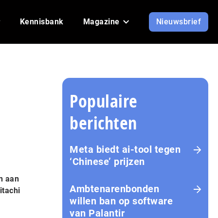
Kennisbank
Magazine
Nieuwsbrief
Populaire
berichten
Meta biedt ai-tool tegen
‘Chinese’ prijzen
n aan
Ambtenarenbonden
itachi
willen ban op software
van Palantir