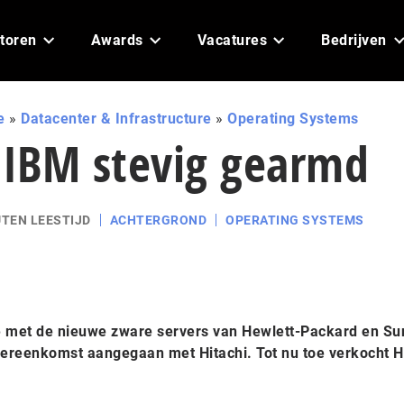
toren
Awards
Vacatures
Bedrijven
e
»
Datacenter & Infrastructure
»
Operating Systems
 IBM stevig gearmd
UTEN LEESTIJD
ACHTERGROND
OPERATING SYSTEMS
e met de nieuwe zware servers van Hewlett-Packard en Su
ereenkomst aangegaan met Hitachi. Tot nu toe verkocht H