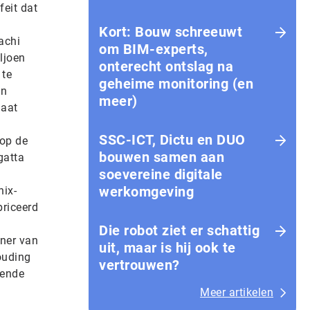
feit dat
Kort: Bouw schreeuwt
achi
om BIM-experts,
ljoen
onterecht ontslag na
 te
geheime monitoring (en
an
meer)
gaat
SSC-ICT, Dictu en DUO
 op de
bouwen samen aan
gatta
soevereine digitale
werkomgeving
nix-
briceerd
Die robot ziet er schattig
tner van
uit, maar is hij ook te
ouding
vertrouwen?
lende
Meer artikelen