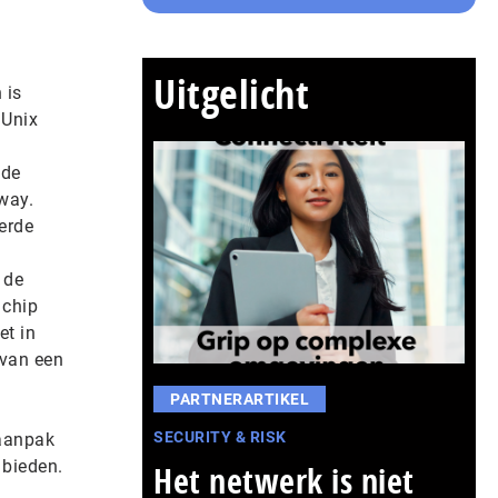
Uitgelicht
 is
 Unix
 de
way.
erde
 de
 chip
et in
 van een
PARTNERARTIKEL
SECURITY & RISK
 aanpak
 bieden.
Het netwerk is niet