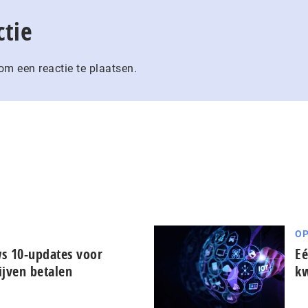
ctie
m een reactie te plaatsen.
OP
s 10-updates voor
Eé
ijven betalen
kw