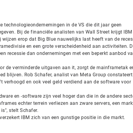
te technologieondernemingen in de VS die dit jaar geen
ven. Bij de financiële analisten van Wall Street krijgt IBM
j wijzen erop dat Big Blue nauwelijks last heeft van de reces
framedivisie en een grote verscheidenheid aan activiteiten. 
 een recessie dan ondernemingen met een beperkt aanbod v
r de verminderde uitgaven aan it, zorgt de mainframetak e
oed blijven. Rob Schafer, analist van Meta Group constateert
t verhoogd en ook veel geld verdiend aan de software voor
are en -software zijn veel hoger dan die in de andere sect
frames echter terrein verliezen aan zware servers, een mark
s", stelt Schafer.
erzekert IBM zich van een gunstige positie in die markt.