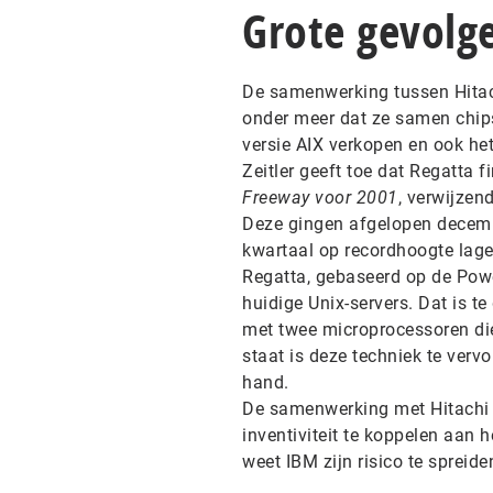
Grote gevolg
De samenwerking tussen Hitac
onder meer dat ze samen chips
versie AIX verkopen en ook het
Zeitler geeft toe dat Regatta f
Freeway voor 2001
, verwijze
Deze gingen afgelopen decembe
kwartaal op recordhoogte lage
Regatta, gebaseerd op de Powe
huidige Unix-servers. Dat is t
met twee microprocessoren die 
staat is deze techniek te ver
hand.
De samenwerking met Hitachi i
inventiviteit te koppelen aan 
weet IBM zijn risico te spreid