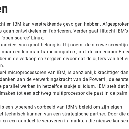
en
hi en IBM kan verstrekkende gevolgen hebben. Afgesproken
 gaan ontwikkelen en fabriceren. Verder gaat Hitachi IBM’s
 ‘open source’ Linux.
inancieel van groot belang is. Hij noemt de nieuwe serverlijn
nd naar een lijn mainframecomputers, met de codenaam Free
r in de verkoop en zorgden ervoor dat de cijfers van het vi
n.
r4 microprocessoren van IBM, is aanzienlijk krachtiger dan
e danken aan de verwerkingskracht van de Power4 , de eerste
parallel werken in hetzelfde stukje silicium. IBM stelt dat h
volmaken tot een achtweg multiprocessor die past in de palm
s een typerend voorbeeld van IBM’s beleid om zijn eigen
het technisch kunnen van een strategische partner. Door die
en en een aandeel te veroveren in markten die nieuwe kansen