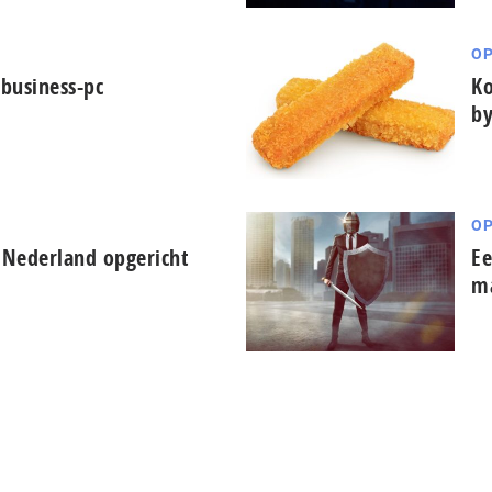
OP
 business-pc
Ko
by
OP
 Nederland opgericht
Ee
ma