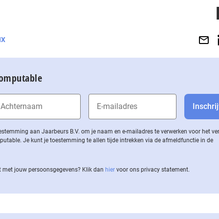
IX
Computable
 toestemming aan Jaarbeurs B.V. om je naam en e-mailadres te verwerken voor het v
ble. Je kunt je toestemming te allen tijde intrekken via de af­meld­func­tie in de
 met jouw per­soons­ge­ge­vens? Klik dan
hier
voor ons privacy statement.