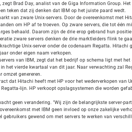
, zegt Brad Day, analist van de Giga Information Group. Het 
een teken dat zij denken dat IBM op het juiste paard wedt.
arkt van zware Unix-servers. Door de overeenkomst met Hit
handen om HP af te troeven. Op zware servers, die tot één mi
rges behaald. Daarom zijn de drie erop gebrand hun positie
ratie zware servers denken de drie marktleiders flink te ga
 krachtige Unix-server onder de codenaam Regatta. Hitachi 
jaar onder eigen naam verkopen.
 servers van IBM, zegt dat het bedrijf op schema ligt met het
n het vierde kwartaal van dit jaar. Naar verwachting zal Re
ar omzet genereren.
tract dat Hitachi heeft met HP voor het wederverkopen van U
de Regatta-lijn. HP verkoopt opslagsystemen die worden gefa
cht geen verandering. "Wij zijn de belangrijkste server-par
 overeenkomst met IBM geen invloed op onze zakelijke verh
el gebruikers gewend om met servers te werken van verschil