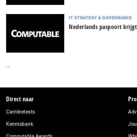
IT STRATEGY & GOVERNANCE
Nederlands paspoort krijgt
...
Footer
Direct naar
Pro
Carrièretests
Adv
Kennisbank
Jou
Computable Awards
Whi