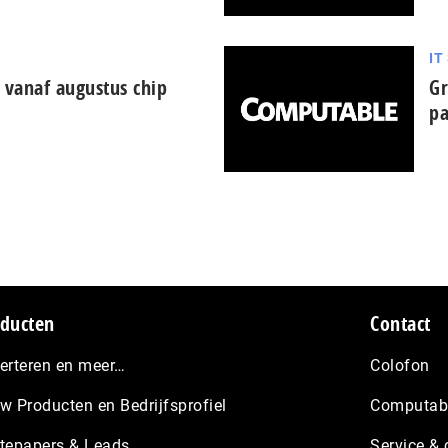
IT
 vanaf augustus chip
Gr
pa
ducten
Contact
erteren en meer…
Colofon
w Producten en Bedrijfsprofiel
Computabl
tepapers & Leads
Service & 