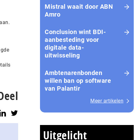
.
Mistral waait door ABN
Amro
aan.
Conclusion wint BDI-
aanbesteding voor
digitale data-
igde
uitwisseling
tails
Ambtenarenbonden
willen ban op software
van Palantir
Deel
Meer artikelen
Uitgelicht