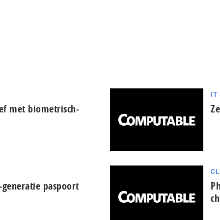
IT
ef met biometrisch-
Ze
CL
generatie paspoort
Ph
ch