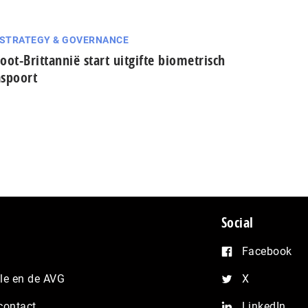
 STRATEGY & GOVERNANCE
oot-Brittannië start uitgifte biometrisch
spoort
Social
Facebook
e en de AVG
X
contact
LinkedIn