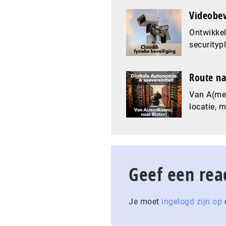
Videobev
Ontwikkel
securityp
Route na
Van A(mer
locatie, 
Geef een rea
Je moet
ingelogd zijn op
o