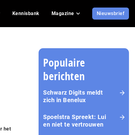
Kennisbank
Magazine
Nieuwsbrief
Populaire
berichten
Schwarz Digits meldt
zich in Benelux
Spoelstra Spreekt: Lui
en niet te vertrouwen
r het