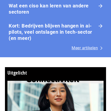
Wat een ciso kan leren van andere
sectoren
Kort: Bedrijven blijven hangen in ai-
pilots, veel ontslagen in tech-sector
(en meer)
Meer artikelen
Uitgelicht