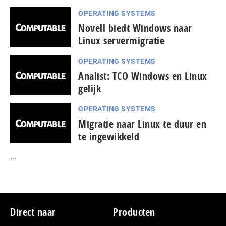
OPERATING SYSTEMS
Novell biedt Windows naar
Linux servermigratie
OPERATING SYSTEMS
Analist: TCO Windows en Linux
gelijk
OPERATING SYSTEMS
Migratie naar Linux te duur en
te ingewikkeld
...
Footer
Direct naar
Producten