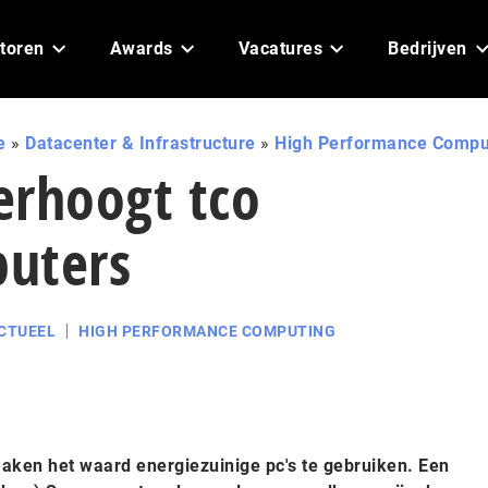
toren
Awards
Vacatures
Bedrijven
e
»
Datacenter & Infrastructure
»
High Performance Compu
verhoogt tco
uters
CTUEEL
HIGH PERFORMANCE COMPUTING
maken het waard energiezuinige pc's te gebruiken. Een