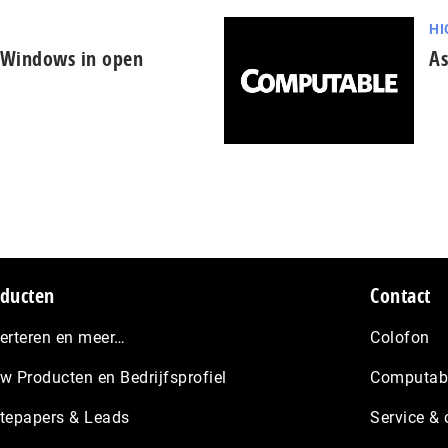
HI
 Windows in open
As
ducten
Contact
erteren en meer…
Colofon
w Producten en Bedrijfsprofiel
Computabl
tepapers & Leads
Service & 