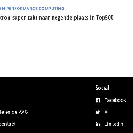
GH PERFORMANCE COMPUTING
tron-super zakt naar negende plaats in Top500
Social
Facebook
e en de AVG
X
contact
LinkedIn