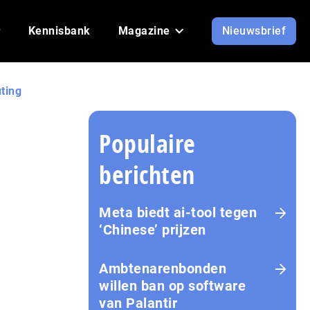
Kennisbank
Magazine
Nieuwsbrief
ting
Populaire
berichten
Meta biedt ai-tool tegen
‘Chinese’ prijzen
Ambtenarenbonden
willen ban op software
van Palantir