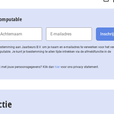
Computable
 toestemming aan Jaarbeurs B.V. om je naam en e-mailadres te verwerken voor het v
ble. Je kunt je toestemming te allen tijde intrekken via de af­meld­func­tie in de
 met jouw per­soons­ge­ge­vens? Klik dan
hier
voor ons privacy statement.
ctie