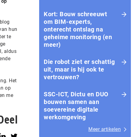
 op
Kort: Bouw schreeuwt
om BIM-experts,
eblog
onterecht ontslag na
 van hun
geheime monitoring (en
er te
oge
meer)
l, aldus
gende
Die robot ziet er schattig
uit, maar is hij ook te
vertrouwen?
ing. Het
an op
SSC-ICT, Dictu en DUO
den me
bouwen samen aan
soevereine digitale
Deel
werkomgeving
Meer artikelen