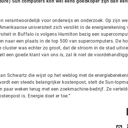
dure) Sun computers kon wel eens goedkoper zijn dan een
Sun verantwoordelijk voor onderwijs en onderzoek. Op zijn w
merikaanse universiteit zich verslikt in de energierekening
ersiteit in Buffalo is volgens Hamilton bezig een supercomput
n naar een plaats in de top 500 van supercomputers. De h
cluster was echter zo groot, dat de stroom in de stad uitvie
it een goede klant van ons is, zal ik niet de voordehandlig
han Schwartz die wijst op het weblog met de energiebereken
s wordt een steeds belangrijker kostenpost, stelt de Sun-topm
een paar weken terug met een zoekmachine-bedrijf. Ze vertel
ostenpost is. Energie doet er toe.”