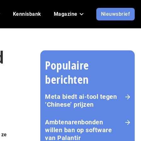
Kennisbank
Magazine
Nieuwsbrief
d
Populaire
berichten
Meta biedt ai-tool tegen
‘Chinese’ prijzen
Ambtenarenbonden
willen ban op software
 ze
van Palantir