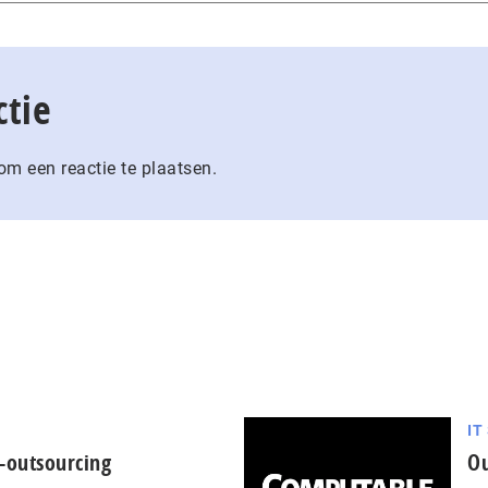
ctie
m een reactie te plaatsen.
IT
-outsourcing
Ou