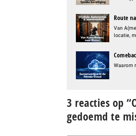
Route na
Van A(mer
locatie, 
Comeback
Waarom re
3 reacties op “
gedoemd te mi