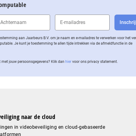
Computable
 toestemming aan Jaarbeurs B.V. om je naam en e-mailadres te verwerken voor het v
ble. Je kunt je toestemming te allen tijde intrekken via de af­meld­func­tie in de
 met jouw per­soons­ge­ge­vens? Klik dan
hier
voor ons privacy statement.
eiliging naar de cloud
ingen in videobeveiliging en cloud-gebaseerde
latformen