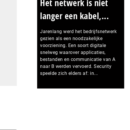
Het netwerk is niet
langer een kabel,...
Jarenlang werd het bedrijfsnetwerk
gezien als een noodzakelijke
voorziening. Een soort digitale
snelweg waarover applicaties,
bestanden en communicatie van A
naar B werden vervoerd. Security
speelde zich elders af: in...
Meer persberichten
d