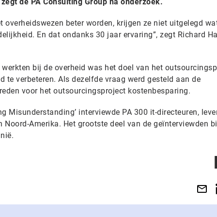
 zegt de PA Consulting Group na onderzoek.
 overheidswezen beter worden, krijgen ze niet uitgelegd wa
delijkheid. En dat ondanks 30 jaar ervaring”, zegt Richard Ha
 werkten bij de overheid was het doel van het outsourcingsp
d te verbeteren. Als dezelfde vraag werd gesteld aan de
 reden voor het outsourcingsproject kostenbesparing.
g Misunderstanding’ interviewde PA 300 it-directeuren, leve
n Noord-Amerika. Het grootste deel van de geïnterviewden bi
nië.