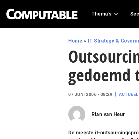
Thema’s
Sec
Home
»
IT Strategy & Govern
Outsourci
gedoemd t
07 JUNI 2006 - 08:29
ACTUEEL
Rian van Heur
De meeste it-outsourcingspro