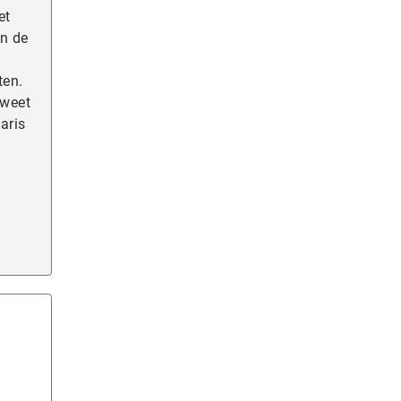
et
en de
ten.
 weet
aris