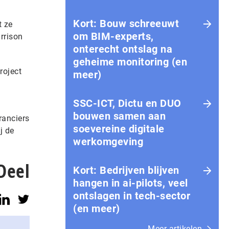
Kort: Bouw schreeuwt
t ze
om BIM-experts,
rrison
onterecht ontslag na
geheime monitoring (en
roject
meer)
SSC-ICT, Dictu en DUO
bouwen samen aan
ranciers
soevereine digitale
j de
werkomgeving
Deel
Kort: Bedrijven blijven
hangen in ai-pilots, veel
ontslagen in tech-sector
(en meer)
Meer artikelen