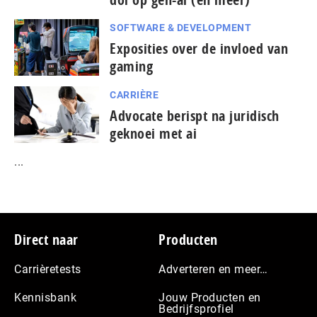
SOFTWARE & DEVELOPMENT
Exposities over de invloed van
gaming
CARRIÈRE
Advocate berispt na juridisch
geknoei met ai
...
Footer
Direct naar
Producten
Carrièretests
Adverteren en meer…
Kennisbank
Jouw Producten en
Bedrijfsprofiel