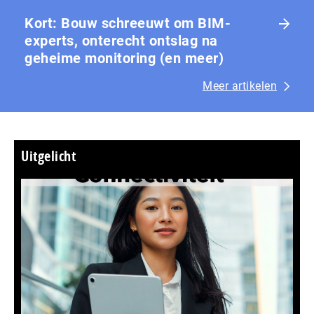
Kort: Bouw schreeuwt om BIM-
experts, onterecht ontslag na
geheime monitoring (en meer)
Meer artikelen
Uitgelicht