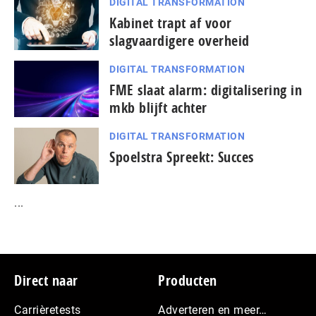
DIGITAL TRANSFORMATION
Kabinet trapt af voor
slagvaardigere overheid
DIGITAL TRANSFORMATION
FME slaat alarm: digitalisering in
mkb blijft achter
DIGITAL TRANSFORMATION
Spoelstra Spreekt: Succes
...
Footer
Direct naar
Producten
Carrièretests
Adverteren en meer…