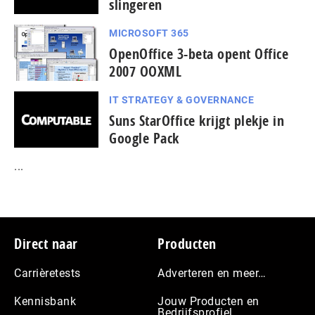
slingeren
MICROSOFT 365
OpenOffice 3-beta opent Office
2007 OOXML
IT STRATEGY & GOVERNANCE
Suns StarOffice krijgt plekje in
Google Pack
...
Footer
Direct naar
Producten
Carrièretests
Adverteren en meer…
Kennisbank
Jouw Producten en
Bedrijfsprofiel