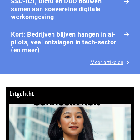
SSC-ICT, Dictu en DUO bouwen
samen aan soevereine digitale
werkomgeving
Kort: Bedrijven blijven hangen in ai-
pilots, veel ontslagen in tech-sector
(en meer)
Meer artikelen
Uitgelicht