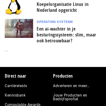
Koepelorganisatie Linux in
Nederland opgericht
OPERATING SYSTEMS
Een ai-wachter in je
besturingssysteem: slim, maar
ook betrouwbaar?
...
Footer
Direct naar
Producten
Carrièretests
Adverteren en meer…
Kennisbank
Jouw Producten en
Bedrijfsprofiel
Computable Awards