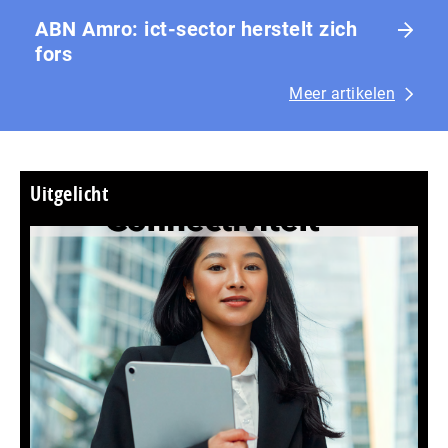
ABN Amro: ict-sector herstelt zich
fors
Meer artikelen
Uitgelicht