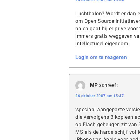
26 oktober 2007 om 15:34
Luchtbalon? Wordt er dan 
om Open Source initiatieven 
na en gaat hij er prive voo
Immers gratis weggeven van 
intellectueel eigendom.
Login om te reageren
MP
schreef:
26 oktober 2007 om 15:47
‘speciaal aangepaste vers
die vervolgens 3 kopieen a
op Flash-geheugen zit van 
MS als de harde schijf vol
iPhone van Apple voor nodi