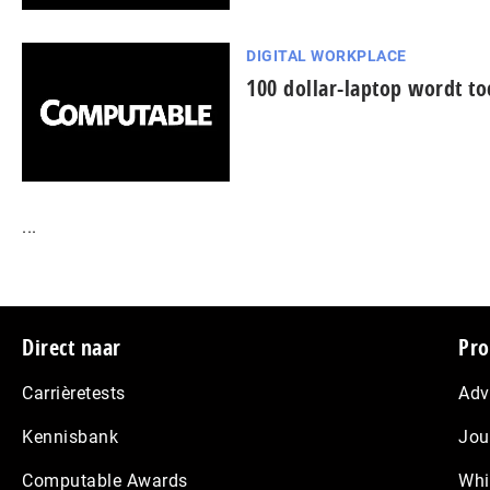
DIGITAL WORKPLACE
100 dollar-laptop wordt t
...
Footer
Direct naar
Pro
Carrièretests
Adv
Kennisbank
Jou
Computable Awards
Whi