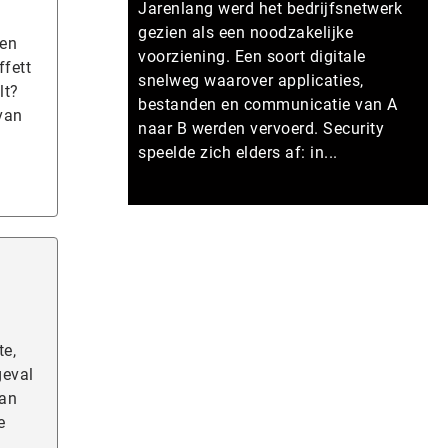
Jarenlang werd het bedrijfsnetwerk
gezien als een noodzakelijke
ven
voorziening. Een soort digitale
ffett
snelweg waarover applicaties,
lt?
bestanden en communicatie van A
van
naar B werden vervoerd. Security
speelde zich elders af: in...
Meer persberichten
te,
geval
van
e