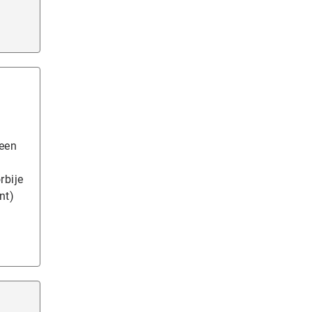
 een
rbije
nt)