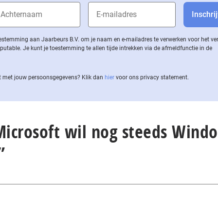
 toestemming aan Jaarbeurs B.V. om je naam en e-mailadres te verwerken voor het v
ble. Je kunt je toestemming te allen tijde intrekken via de af­meld­func­tie in de
 met jouw per­soons­ge­ge­vens? Klik dan
hier
voor ons privacy statement.
“Microsoft wil nog steeds Wind
”