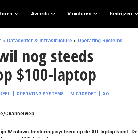
toren
Awards
Vacatures
Bedrijven
e
»
Datacenter & Infrastructure
»
Operating Systems
wil nog steeds
p $100-laptop
UEEL
OPERATING SYSTEMS
MICROSOFT
XO
le/Channelweb
 zijn Windows-besturingssysteem op de XO-laptop komt. De