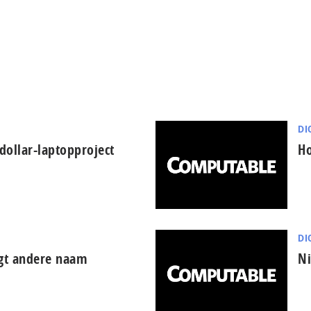
DI
 dollar-laptopproject
Ho
DI
jgt andere naam
Ni