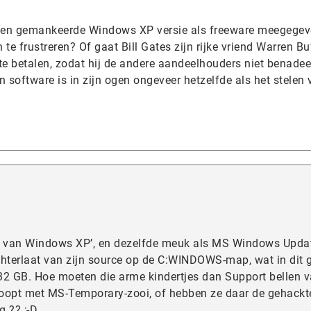
een gemankeerde Windows XP versie als freeware meegege
te frustreren? Of gaat Bill Gates zijn rijke vriend Warren Bu
r te betalen, zodat hij de andere aandeelhouders niet benadee
software is in zijn ogen ongeveer hetzelfde als het stelen 
ie van Windows XP’, en dezelfde meuk als MS Windows Upda
chterlaat van zijn source op de C:WINDOWS-map, wat in dit 
32 GB. Hoe moeten die arme kindertjes dan Support bellen 
 loopt met MS-Temporary-zooi, of hebben ze daar de gehackt
g ?? ;-D