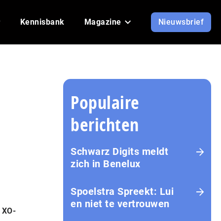
Kennisbank
Magazine
Nieuwsbrief
Populaire
berichten
Schwarz Digits meldt
zich in Benelux
Spoelstra Spreekt: Lui
en niet te vertrouwen
 XO-