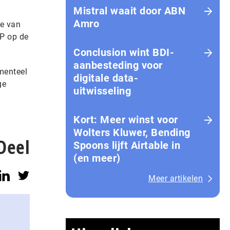
Mistral waait door ABN
Amro
ie van
XP op de
Conclusion wint BDI-
aanbesteding voor
menteel
digitale data-
ge
uitwisseling
Kort: Meer winst voor
Wolters Kluwer, Bending
Deel
Spoons lijft Airtable in
(en meer)
Meer artikelen