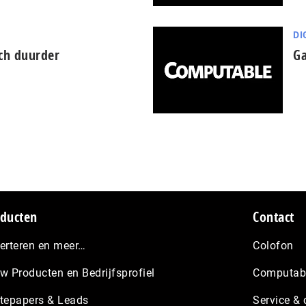
DI
och duurder
Ga
ducten
Contact
erteren en meer…
Colofon
w Producten en Bedrijfsprofiel
Computabl
tepapers & Leads
Service & 