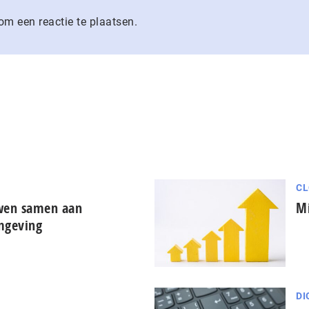
m een reactie te plaatsen.
CL
uwen samen aan
Mi
mgeving
DI