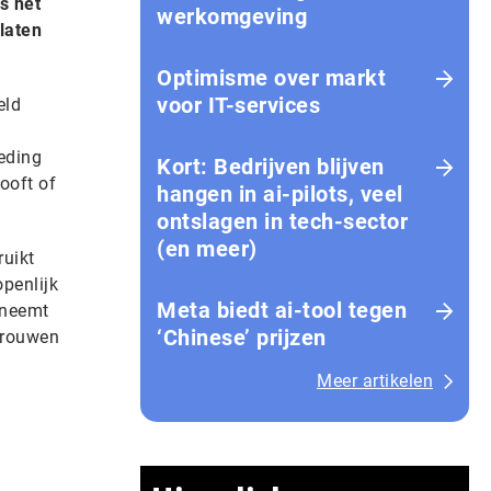
s het
werkomgeving
laten
Optimisme over markt
voor IT-services
eld
teding
Kort: Bedrijven blijven
ooft of
hangen in ai-pilots, veel
ontslagen in tech-sector
(en meer)
ruikt
penlijk
Meta biedt ai-tool tegen
 neemt
‘Chinese’ prijzen
vrouwen
Meer artikelen