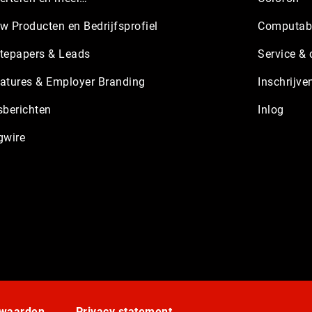
w Producten en Bedrijfsprofiel
Computabl
tepapers & Leads
Service & 
atures & Employer Branding
Inschrijve
sberichten
Inlog
gwire
rwaarden
Privacy statement