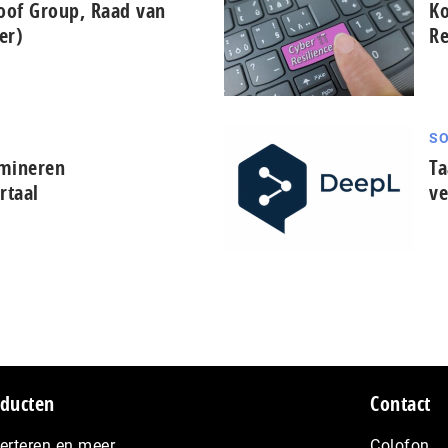
roof Group, Raad van
Ko
er)
Re
SO
omineren
Ta
rtaal
ve
ducten
Contact
erteren en meer…
Colofon