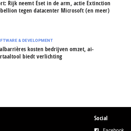
rt: Rijk neemt Eset in de arm, actie Extinction
bellion tegen datacenter Microsoft (en meer)
FTWARE & DEVELOPMENT
al­bar­ri­è­res kosten bedrijven omzet, ai-
rtaaltool biedt verlichting
Social
Facebook