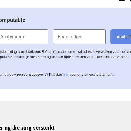
Computable
 toestemming aan Jaarbeurs B.V. om je naam en e-mailadres te verwerken voor het v
ble. Je kunt je toestemming te allen tijde intrekken via de af­meld­func­tie in de
 met jouw per­soons­ge­ge­vens? Klik dan
hier
voor ons privacy statement.
ering die zorg versterkt