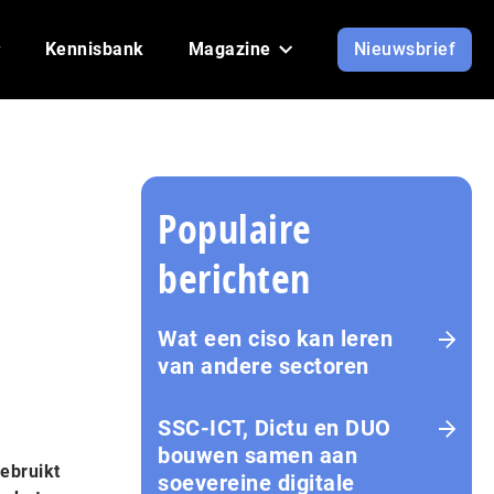
Kennisbank
Magazine
Nieuwsbrief
Populaire
berichten
Wat een ciso kan leren
van andere sectoren
SSC-ICT, Dictu en DUO
bouwen samen aan
ebruikt
soevereine digitale