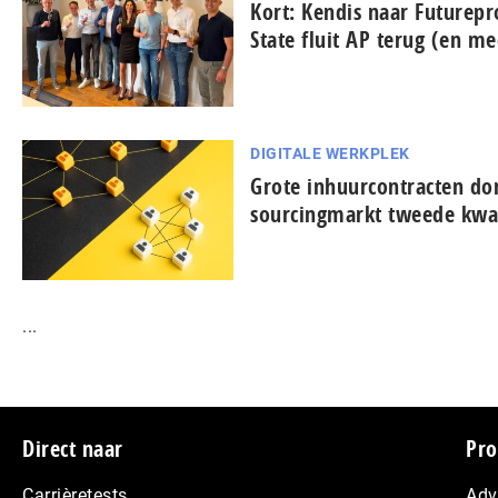
Kort: Kendis naar Futurep
State fluit AP terug (en me
DIGITALE WERKPLEK
Grote inhuurcontracten d
sourcingmarkt tweede kwa
...
Footer
Direct naar
Pro
Carrièretests
Adv