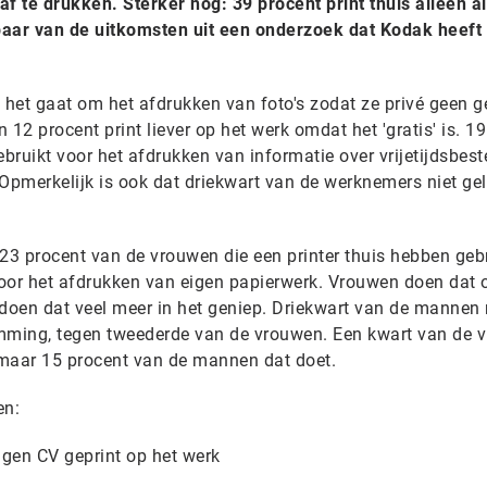
 te drukken. Sterker nog: 39 procent print thuis alleen al
 paar van de uitkomsten uit een onderzoek dat Kodak heeft 
ls het gaat om het afdrukken van foto's zodat ze privé geen g
n 12 procent print liever op het werk omdat het 'gratis' is. 19
ebruikt voor het afdrukken van informatie over vrijetijdsbes
Opmerkelijk is ook dat driekwart van de werknemers niet gel
3 procent van de vrouwen die een printer thuis hebben geb
voor het afdrukken van eigen papierwerk. Vrouwen doen dat o
n doen dat veel meer in het geniep. Driekwart van de mannen
temming, tegen tweederde van de vrouwen. Een kwart van de 
l maar 15 procent van de mannen dat doet.
en:
igen CV geprint op het werk