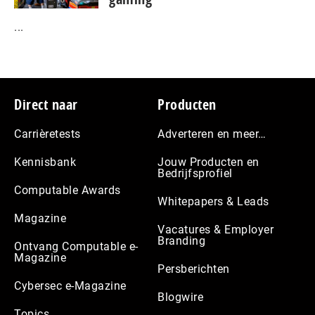
...
Footer
Direct naar
Producten
Carrièretests
Adverteren en meer…
Kennisbank
Jouw Producten en
Bedrijfsprofiel
Computable Awards
Whitepapers & Leads
Magazine
Vacatures & Employer
Branding
Ontvang Computable e-
Magazine
Persberichten
Cybersec e-Magazine
Blogwire
Topics