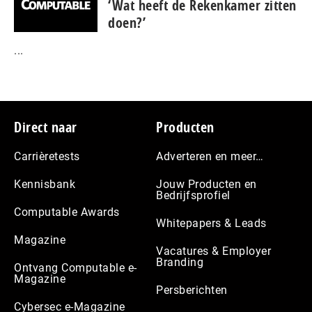
‘Wat heeft de Rekenkamer zitten
doen?’
...
Footer
Direct naar
Producten
Carrièretests
Adverteren en meer…
Kennisbank
Jouw Producten en
Bedrijfsprofiel
Computable Awards
Whitepapers & Leads
Magazine
Vacatures & Employer
Branding
Ontvang Computable e-
Magazine
Persberichten
Cybersec e-Magazine