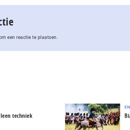
ctie
m een reactie te plaatsen.
EN
lleen techniek
Bi