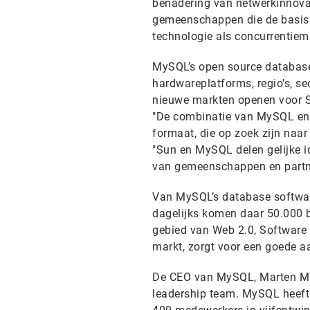
benadering van netwerkinnovat
gemeenschappen die de basis 
technologie als concurrentiemi
MySQL’s open source database
hardwareplatforms, regio’s, s
nieuwe markten openen voor Su
"De combinatie van MySQL en 
formaat, die op zoek zijn naa
"Sun en MySQL delen gelijke id
van gemeenschappen en partn
Van MySQL’s database softwar
dagelijks komen daar 50.000 b
gebied van Web 2.0, Software 
markt, zorgt voor een goede aa
De CEO van MySQL, Marten Mic
leadership team. MySQL heeft 