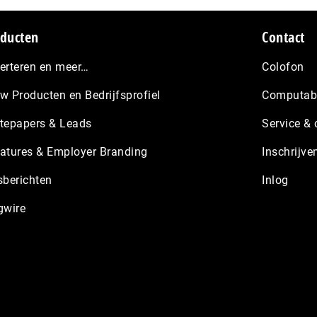
ducten
Contact
erteren en meer…
Colofon
w Producten en Bedrijfsprofiel
Computabl
tepapers & Leads
Service & 
atures & Employer Branding
Inschrijve
sberichten
Inlog
gwire