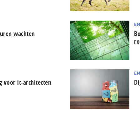
EN
turen wachten
Bo
ro
EN
g voor it-architecten
Di