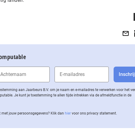
tig landen.
Computable
 toestemming aan Jaarbeurs B.V. om je naam en e-mailadres te verwerken voor het v
ble. Je kunt je toestemming te allen tijde intrekken via de af­meld­func­tie in de
 met jouw per­soons­ge­ge­vens? Klik dan
hier
voor ons privacy statement.