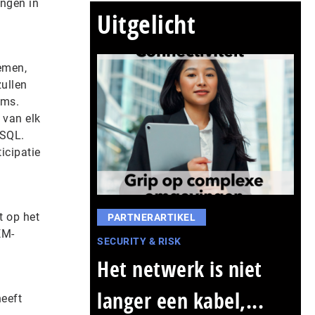
ingen in
Uitgelicht
emen,
zullen
rms.
 van elk
ySQL.
icipatie
t op het
PARTNERARTIKEL
EM-
SECURITY & RISK
Het netwerk is niet
langer een kabel,...
eeft