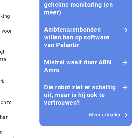
geheime monitoring (en
meer)
rking
Ambtenarenbonden
 voor
willen ban op software
van Palantir
gt
tra
Mistral waait door ABN
Amro
rk
Die robot ziet er schattig
uit, maar is hij ook te
vertrouwen?
 onze
r
Meer artikelen
than
en