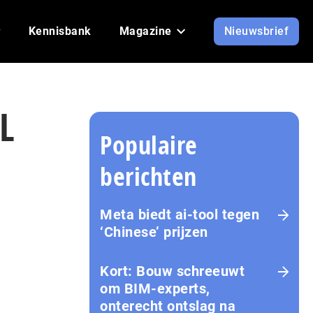
Kennisbank
Magazine
Nieuwsbrief
L
Populaire
berichten
Meta biedt ai-tool tegen
‘Chinese’ prijzen
Kort: Bouw schreeuwt
om BIM-experts,
onterecht ontslag na