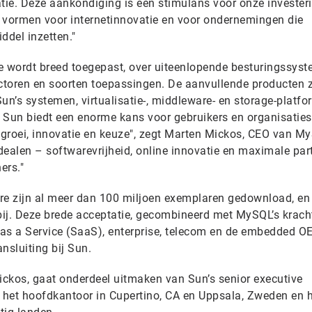
ie. Deze aankondiging is een stimulans voor onze invester
vormen voor internetinnovatie en voor ondernemingen die
ddel inzetten."
 wordt breed toegepast, over uiteenlopende besturingssyst
ectoren en soorten toepassingen. De aanvullende producten 
n’s systemen, virtualisatie-, middleware- en storage-platfo
Sun biedt een enorme kans voor gebruikers en organisaties
r groei, innovatie en keuze", zegt Marten Mickos, CEO van M
ealen – softwarevrijheid, online innovatie en maximale part
ers."
e zijn al meer dan 100 miljoen exemplaren gedownload, en
ij. Deze brede acceptatie, gecombineerd met MySQL’s krach
as a Service (SaaS), enterprise, telecom en de embedded O
nsluiting bij Sun.
kos, gaat onderdeel uitmaken van Sun’s senior executive
het hoofdkantoor in Cupertino, CA en Uppsala, Zweden en h