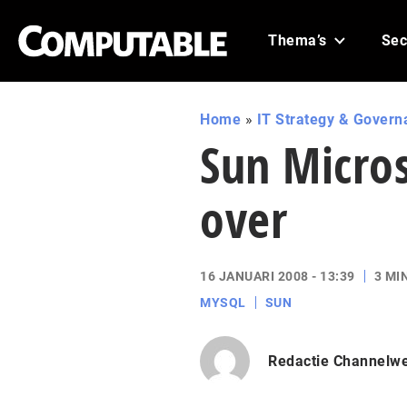
Thema’s
Sec
Home
»
IT Strategy & Govern
Sun Micro
over
16 JANUARI 2008 - 13:39
3 MI
MYSQL
SUN
Redactie Channelw