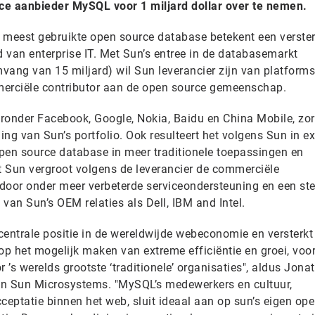
ce aanbieder MySQL voor 1 miljard dollar over te nemen.
 meest gebruikte open source database betekent een verste
d van enterprise IT. Met Sun’s entree in de databasemarkt
vang van 15 miljard) wil Sun leverancier zijn van platforms
rciële contributor aan de open source gemeenschap.
ronder Facebook, Google, Nokia, Baidu en China Mobile, zor
ng van Sun’s portfolio. Ook resulteert het volgens Sun in ex
pen source database in meer traditionele toepassingen en
et Sun vergroot volgens de leverancier de commerciële
door onder meer verbeterde serviceondersteuning en een ste
 van Sun’s OEM relaties als Dell, IBM and Intel.
 centrale positie in de wereldwijde webeconomie en versterkt
op het mogelijk maken van extreme efficiëntie en groei, voo
 ’s werelds grootste ‘traditionele’ organisaties", aldus Jona
an Sun Microsystems. "MySQL’s medewerkers en cultuur,
eptatie binnen het web, sluit ideaal aan op sun’s eigen op