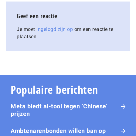
Geef een reactie
Je moet
ingelogd zijn op
om een reactie te
plaatsen.
Populaire berichten
Meta biedt ai-tool tegen ‘Chinese’
prijzen
Ambtenarenbonden willen ban op